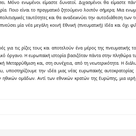
ει. Μόνο ενωμένοι είμαστε δυνατοί. Διχασμένοι θα είμαστε πάν
ερία. Ποιο είναι το πραγματικό ζητούμενο λοιπόν σήμερα; Μια ε
 πολιτισμικές ταυτότητες και θα αναδεικνύει την αυτοδιάθεση των 
νεύσει μία νέα μεγάλη κοινή Εθνική (πνευματική)
Ι
δέα και όχι φ
ές για τις ρίζες τους και αποτελούν ένα μέρος της πνευματικής το
τικό όργανο. Η ευρωπαϊκή ιστορία βασιζόταν πάντα στην πληθώρα τω
κή Μεταρρύθμιση και, στη συνέχεια, από τη νεωτερικότητα. Η διάλυ
, υποστηρίζουμε την ιδέα μιας νέας ευρωπαϊκής αυτοκρατορίας
 ηθικών ομάδων. Αντί των εθνικών κρατών της Ευρώπης, μια ιερή