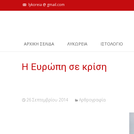
lykoreia @ gmail.com
Skip
ΑΡΧΙΚΗ ΣΕΛΙΔΑ
ΛΥΚΩΡΕΙΑ
ΙΣΤΟΛΌΓΙΟ
to
content
Η Ευρώπη σε κρίση
26 Σεπτεμβρίου 2014
Αρθρογραφία