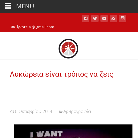
MENU
lykoreia @ gmail.com
Λυκώρεια είναι τρόπος να ζεις
6 Οκτωβρίου 2014
Αρθρογραφία