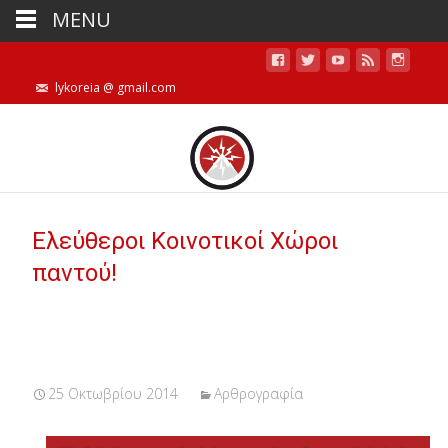
MENU
lykoreia @ gmail.com
Ελεύθεροι Κοινοτικοί Χώροι
παντού!
25 Οκτωβρίου 2014
Αρθρογραφία