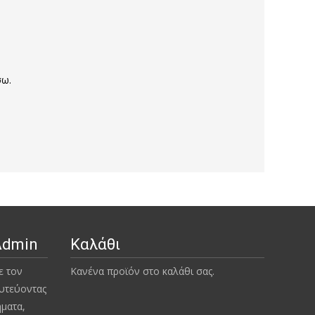
σω.
Admin
Καλάθι
ε τον
Κανένα προϊόν στο καλάθι σας.
υτεύοντας
ήματα,