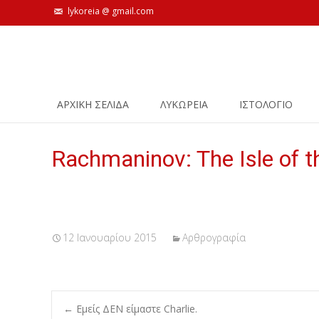
lykoreia @ gmail.com
Skip
ΑΡΧΙΚΗ ΣΕΛΙΔΑ
ΛΥΚΩΡΕΙΑ
ΙΣΤΟΛΌΓΙΟ
to
content
Rachmaninov: The Isle of 
12 Ιανουαρίου 2015
Αρθρογραφία
←
Εμείς ΔΕΝ είμαστε Charlie.