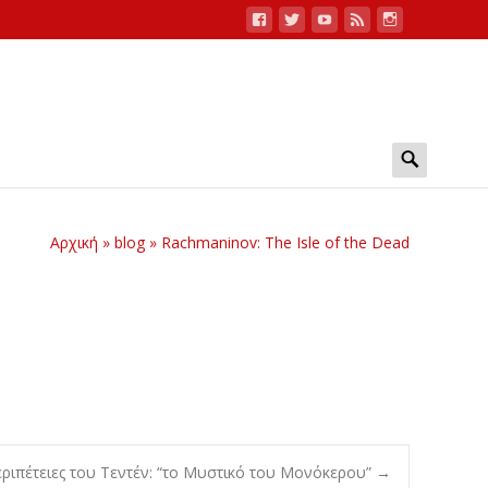
Search
for:
Αρχική
»
blog
»
Rachmaninov: The Isle of the Dead
εριπέτειες του Τεντέν: “το Μυστικό του Μονόκερου”
→