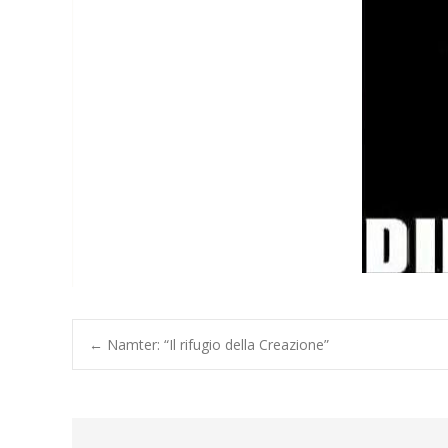
Post
←
Namter: “Il rifugio della Creazione”
navigation