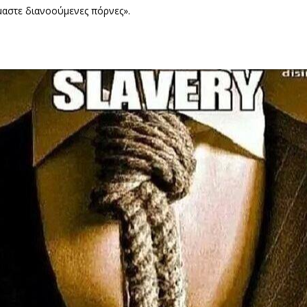
ίμαστε διανοούμενες πόρνες».