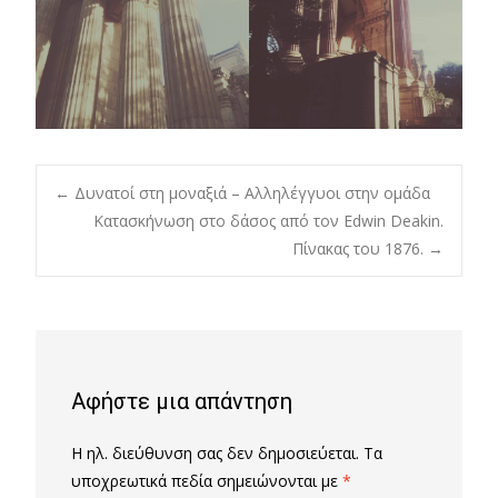
Post
←
Δυνατοί στη μοναξιά – Αλληλέγγυοι στην ομάδα
Κατασκήνωση στο δάσος από τον Edwin Deakin.
Πίνακας του 1876.
→
navigation
Αφήστε μια απάντηση
Η ηλ. διεύθυνση σας δεν δημοσιεύεται.
Τα
υποχρεωτικά πεδία σημειώνονται με
*