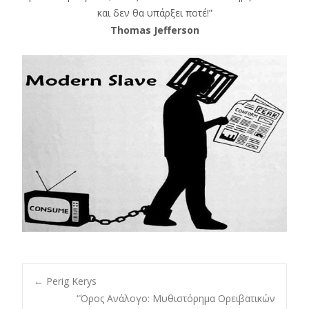
και δεν θα υπάρξει ποτέ!”
Thomas Jefferson
Post
←
Perig Kerys
“Όρος Ανάλογο: Μυθιστόρημα Ορειβατικών