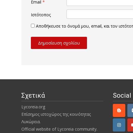
Email
*
Ιστότοπος
Αποθήκευσε το όνομά μου, email, και τον ιστότ
Σχετικά
Social
Lycoreia.org
Επίσημος ιστοχώρος της κοινότητας
Λυκώρεια.
Official website of Lycoreia community.