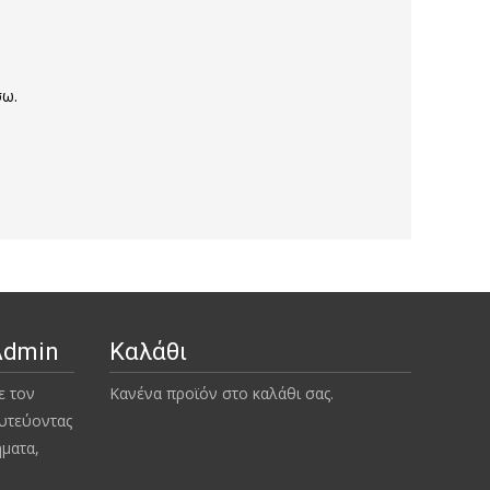
σω.
Admin
Καλάθι
ε τον
Κανένα προϊόν στο καλάθι σας.
υτεύοντας
ήματα,