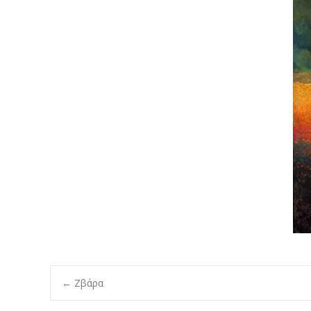
Post
←
Ζβάρα