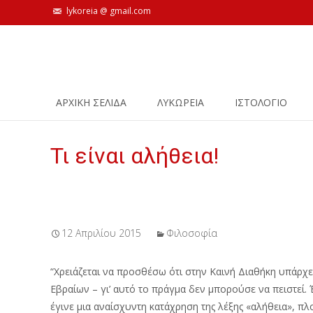
lykoreia @ gmail.com
Skip
ΑΡΧΙΚΗ ΣΕΛΙΔΑ
ΛΥΚΩΡΕΙΑ
ΙΣΤΟΛΌΓΙΟ
to
content
Τι είναι αλήθεια!
12 Απριλίου 2015
Φιλοσοφία
“Χρειάζεται να προσθέσω ότι στην Καινή Διαθήκη υπάρχε
Εβραίων – γι’ αυτό το πράγμα δεν μπορούσε να πειστεί.
έγινε μια αναίσχυντη κατάχρηση της λέξης «αλήθεια», πλο