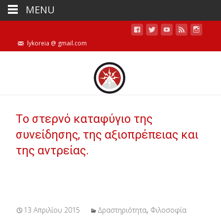
MENU
lykoreia @ gmail.com
Tο στερνό καταφύγιο της
συνείδησης, της αξιοπρέπειας και
της αντρείας.
13 Απριλίου 2015
Δραστηριότητα
,
Φιλοσοφία