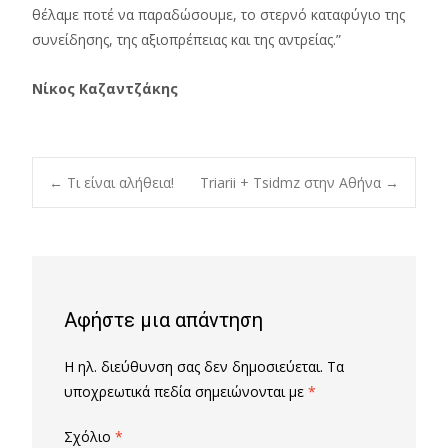
θέλαμε ποτέ να παραδώσουμε, το στερνό καταφύγιο της
συνείδησης, της αξιοπρέπειας και της αντρείας.”
Νίκος Καζαντζάκης
Post
←
Τι είναι αλήθεια!
Triarii + Tsidmz στην Αθήνα
→
navigation
Αφήστε μια απάντηση
Η ηλ. διεύθυνση σας δεν δημοσιεύεται.
Τα
υποχρεωτικά πεδία σημειώνονται με
*
Σχόλιο
*