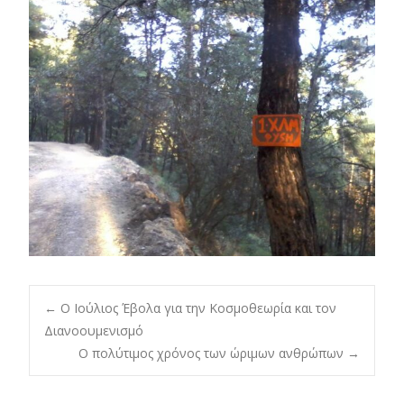
Post
←
Ο Ιούλιος Έβολα για την Κοσμοθεωρία και τον
Διανοουμενισμό
Ο πολύτιμος χρόνος των ώριμων ανθρώπων
→
navigation