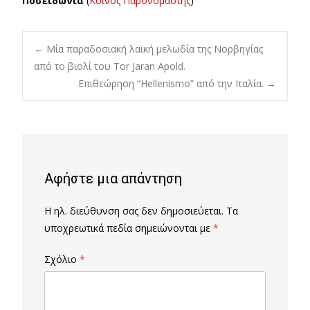
Ποσειδωνία
(
Κοινός Παρονομαστής
)
Post
←
Μία παραδοσιακή λαϊκή μελωδία της Νορβηγίας
από το βιολί του Tor Jaran Apold.
Eπιθεώρηση “Hellenismo” από την Ιταλία.
→
navigation
Αφήστε μια απάντηση
Η ηλ. διεύθυνση σας δεν δημοσιεύεται.
Τα
υποχρεωτικά πεδία σημειώνονται με
*
Σχόλιο
*