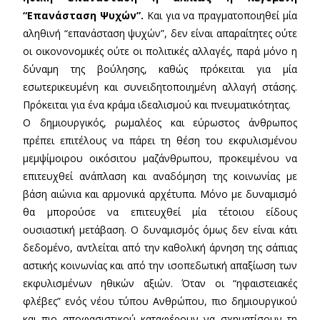
“Επανάσταση Ψυχών”.
Και για να πραγματοποιηθεί μία
αληθινή “επανάσταση ψυχών”, δεν είναι απαραίτητες ούτε
οι οικονονομικές ούτε οι πολιτικές αλλαγές, παρά μόνο η
δύναμη της βούλησης, καθώς πρόκειται για μία
εσωτερικευμένη και συνειδητοποιημένη αλλαγή στάσης.
Πρόκειται για ένα κράμα ιδεαλισμού και πνευματικότητας.
Ο δημιουργικός, ρωμαλέος και εύρωστος άνθρωπος
πρέπει επιτέλους να πάρει τη θέση του εκφυλισμένου
μεμψίμοιρου οικόσιτου μαζάνθρωπου, προκειμένου να
επιτευχθεί ανάπλαση και αναδόμηση της κοινωνίας με
βάση αιώνια και αρμονικά αρχέτυπα. Μόνο με δυναμισμό
θα μπορούσε να επιτευχθεί μία τέτοιου είδους
ουσιαστική μετάβαση. Ο δυναμισμός όμως δεν είναι κάτι
δεδομένο, αντλείται από την καθολική άρνηση της σάπιας
αστικής κοινωνίας και από την ισοπεδωτική απαξίωση των
εκφυλισμένων ηθικών αξιών. Όταν οι “ηφαιστειακές
φλέβες” ενός νέου τύπου Ανθρώπου, πιο δημιουργικού
και πιο αποφασιστικού καταφέρουν να σχηματίσουν τη