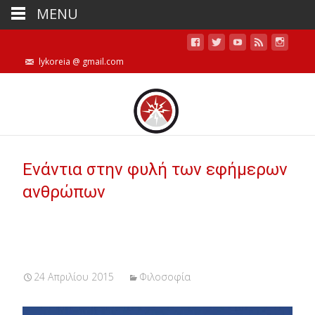
MENU
lykoreia @ gmail.com
Ενάντια στην φυλή των εφήμερων
ανθρώπων
24 Απριλίου 2015
Φιλοσοφία