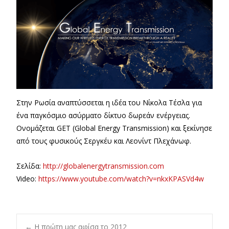
Στην Ρωσία αναπτύσσεται η ιδέα του Νίκολα Τέσλα για
ένα παγκόσμιο ασύρματο δίκτυο δωρεάν ενέργειας.
Ονομάζεται GET (Global Energy Transmission) και ξεκίνησε
από τους φυσικούς Σεργκέυ και Λεονίντ Πλεχάνωφ.
Σελίδα:
http://globalenergytransmission.com
Video:
https://www.youtube.com/watch?v=nkxKPASVd4w
←
Η πρώτη μας αφίσα το 2012