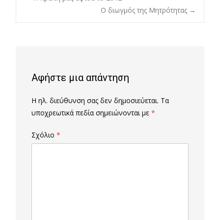
Post
Ο διωγμός της Μητρότητας
→
navigation
Αφήστε μια απάντηση
Η ηλ. διεύθυνση σας δεν δημοσιεύεται.
Τα
υποχρεωτικά πεδία σημειώνονται με
*
Σχόλιο
*