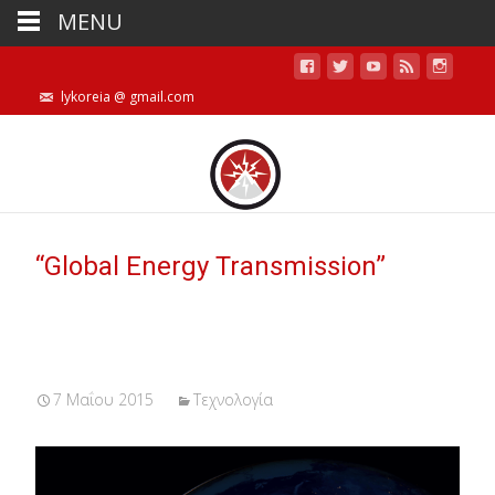
MENU
lykoreia @ gmail.com
“Global Energy Transmission”
7 Μαΐου 2015
Τεχνολογία