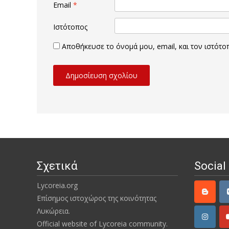
Email
*
Ιστότοπος
Αποθήκευσε το όνομά μου, email, και τον ιστότ
Σχετικά
Social
Lycoreia.org
Επίσημος ιστοχώρος της κοινότητας
Λυκώρεια.
Official website of Lycoreia community.