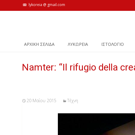
lykoreia @ gmail.com
Skip
ΑΡΧΙΚΗ ΣΕΛΙΔΑ
ΛΥΚΩΡΕΙΑ
ΙΣΤΟΛΌΓΙΟ
to
content
Namter: “Il rifugio della cr
20 Μαΐου 2015
Τέχνη