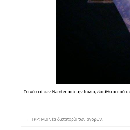
Το νέο cd των Namter από την Ιταλία, διατίθεται από σ
Post
←
TPP: Μια νέα δικτατορία των αγορών.