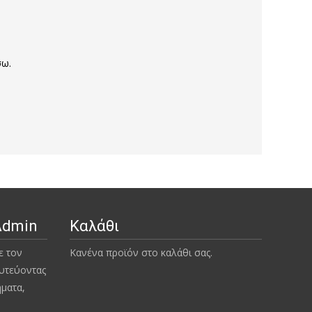
σω.
Admin
Καλάθι
ε τον
Κανένα προϊόν στο καλάθι σας.
υτεύοντας
ήματα,