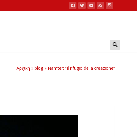
Search
for:
Αρχική
»
blog
»
Namter: “Il rifugio della creazione”