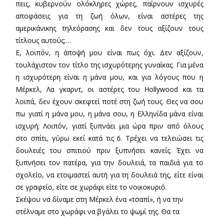
πεις, κυβερνούν ολόκληρες χώρες, παίρνουν ισχυρές
αποφάσεις για τη ζωή όλων, είναι αστέρες της
αμερικάνικης τηλεόρασης και δεν τους αξίζουν τους
τίτλους αυτούς;…
Ε, λοιπόν, η άποψή μου είναι πως όχι. Δεν αξίζουν,
τουλάχιστον τον τίτλο της ισχυρότερης γυναίκας. Για μένα
η ισχυρότερη είναι η μάνα μου, και για λόγους που η
Μέρκελ, Λα γκαρντ, οι αστέρες του Hollywood και τα
λοιπά, δεν έχουν σκεφτεί ποτέ στη ζωή τους. Θες να σου
πω γιατί η μάνα μου, η μάνα σου, η Ελληνίδα μάνα είναι
ισχυρή; Λοιπόν, γιατί ξυπνάει μια ώρα πριν από όλους
στο σπίτι, γύρω εκεί κατά τις 6. Τρέχει να τελειώσει τις
δουλειές του σπιτιού πριν ξυπνήσει κανείς. Έχει να
ξυπνήσει τον πατέρα, για την δουλειά, τα παιδιά για το
σχολείο, να ετοιμαστεί αυτή για τη δουλειά της, είτε είναι
σε γραφείο, είτε σε χωράφι είτε το νοικοκυριό.
Σκέψου να δίναμε στη Μέρκελ ένα «τσαπί», ή να την
στέλναμε στο χωράφι να βγάλει το ψωμί της. Θα τα