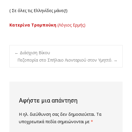
( Σε όλες τις Ελληνίδες μάνες!)
Κατερίνα Τρομπούκη
(Λόγιος Ερμής)
Post
←
Διάσχιση Βίκου
Πεζοπορία στο Σπήλαιο Λιονταριού στον Υμηττό.
→
navigation
Αφήστε μια απάντηση
Η ηλ. διεύθυνση σας δεν δημοσιεύεται.
Τα
υποχρεωτικά πεδία σημειώνονται με
*