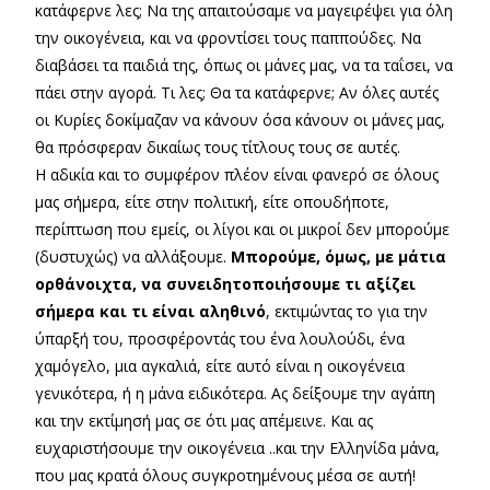
κατάφερνε λες; Να της απαιτούσαμε να μαγειρέψει για όλη
την οικογένεια, και να φροντίσει τους παππούδες. Να
διαβάσει τα παιδιά της, όπως οι μάνες μας, να τα ταΐσει, να
πάει στην αγορά. Τι λες; Θα τα κατάφερνε; Αν όλες αυτές
οι Κυρίες δοκίμαζαν να κάνουν όσα κάνουν οι μάνες μας,
θα πρόσφεραν δικαίως τους τίτλους τους σε αυτές.
Η αδικία και το συμφέρον πλέον είναι φανερό σε όλους
μας σήμερα, είτε στην πολιτική, είτε οπουδήποτε,
περίπτωση που εμείς, οι λίγοι και οι μικροί δεν μπορούμε
(δυστυχώς) να αλλάξουμε.
Μπορούμε, όμως, με μάτια
ορθάνοιχτα, να συνειδητοποιήσουμε τι αξίζει
σήμερα και τι είναι αληθινό
, εκτιμώντας το για την
ύπαρξή του, προσφέροντάς του ένα λουλούδι, ένα
χαμόγελο, μια αγκαλιά, είτε αυτό είναι η οικογένεια
γενικότερα, ή η μάνα ειδικότερα. Ας δείξουμε την αγάπη
και την εκτίμησή μας σε ότι μας απέμεινε. Και ας
ευχαριστήσουμε την οικογένεια ..και την Ελληνίδα μάνα,
που μας κρατά όλους συγκροτημένους μέσα σε αυτή!