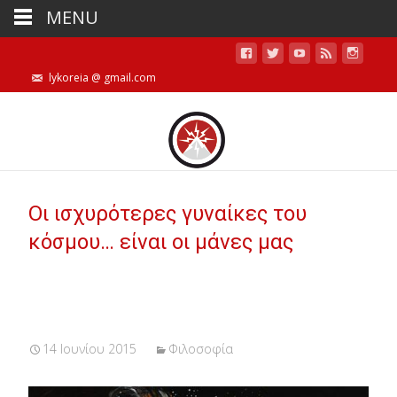
MENU
lykoreia @ gmail.com
Οι ισχυρότερες γυναίκες του
κόσμου… είναι οι μάνες μας
14 Ιουνίου 2015
Φιλοσοφία