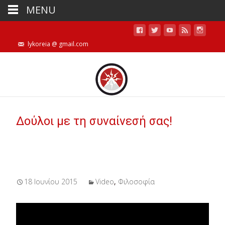
MENU
lykoreia @ gmail.com
Δούλοι με τη συναίνεσή σας!
18 Ιουνίου 2015
Video
,
Φιλοσοφία