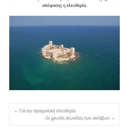
απόφασης η ελευθερία.
Post
←
Για την πραγματική ελευθερία
Οι χρυσές αλυσίδες των σκλάβων
→