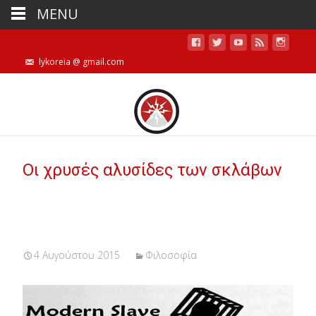
MENU
lykoreia @ gmail.com
Οι χρυσές αλυσίδες των σκλάβων
4 Αυγούστου 2015
Φιλοσοφία