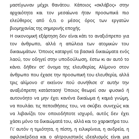
μαστίγωναν μέχρι θανάτου. Κάποιος «σκλάβος» στην
αρχαιότητα και τον μεσαίωνα ήταν προσωπικά πιο
ελεύθερος από ό,τι ο μέσος όρος των εργατών
βιομηχανίας της σημερινής εποχής.
Η οικονομική εξάρτηση δεν είναι κάτι το αναξιόπρεπο για
τον άνθρωπο, αλλά η απώλεια των ατομικών του
δικαιωμάτων. Όποιος καταργεί τα βασικά δικαιώματα ενός
λαού, τον οδηγεί στην υποδούλωση, έστω κι αν αυτό το
κάνει δήθεν στ’ όνομα της ελευθερίας. Αλίμονο στον
άνθρωπο που έχασε την προσωπική του ελευθερία, αλλά
τρις αλίμονο σ’ εκείνον πού συνήθισε σ’ αυτήν την
αναξιόπρεπη κατάσταση! Όποιος θεωρεί σαν φυσικό ή
αυτονόητο να μην έχει κανένα δικαίωμα ή καμιά γνώμη,
να πουλάει τις πεποιθήσεις του, να σκύβει συνεχώς και
να λιβανίζει τον οποιοδήποτε ισχυρό, αυτός δεν έχει
χάσει μόνο τα δικαιώματά του, αλλά και το χαρακτήρα του.
Γι’ αυτόν η τιμιότητα, η πίστη, η ειλικρίνεια, η ανδρεία, η
αφιλοκέρδεια και ο αλτρουιστικός ιδεαλισμός είναι μια