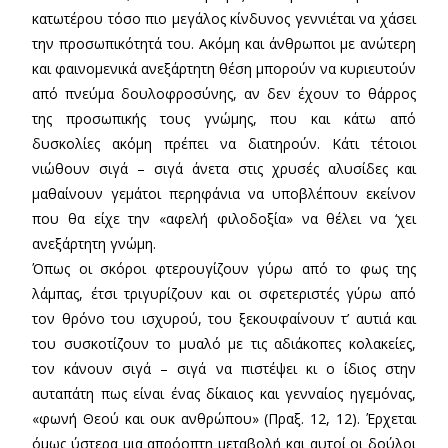
κατωτέρου τόσο πιο μεγάλος κίνδυνος γεννιέται να χάσει
την προσωπικότητά του. Ακόμη και άνθρωποι με ανώτερη
και φαινομενικά ανεξάρτητη θέση μπορούν να κυριευτούν
από πνεύμα δουλοφροσύνης, αν δεν έχουν το θάρρος
της προσωπικής τους γνώμης, που και κάτω από
δυσκολίες ακόμη πρέπει να διατηρούν. Κάτι τέτοιοι
νιώθουν σιγά – σιγά άνετα στις χρυσές αλυσίδες και
μαθαίνουν γεμάτοι περηφάνια να υποβλέπουν εκείνον
που θα είχε την «αφελή φιλοδοξία» να θέλει να ‘χει
ανεξάρτητη γνώμη.
Όπως οι σκόροι φτερουγίζουν γύρω από το φως της
λάμπας, έτσι τριγυρίζουν και οι σφετεριστές γύρω από
τον θρόνο του ισχυρού, του ξεκουφαίνουν τ’ αυτιά και
του συσκοτίζουν το μυαλό με τις αδιάκοπες κολακείες,
τον κάνουν σιγά – σιγά να πιστέψει κι ο ίδιος στην
αυταπάτη πως είναι ένας δίκαιος και γενναίος ηγεμόνας,
«φωνή Θεού και ουκ ανθρώπου» (Πραξ. 12, 12). Έρχεται
όμως ύστερα μια απρόοπτη μεταβολή και αυτοί οι δούλοι