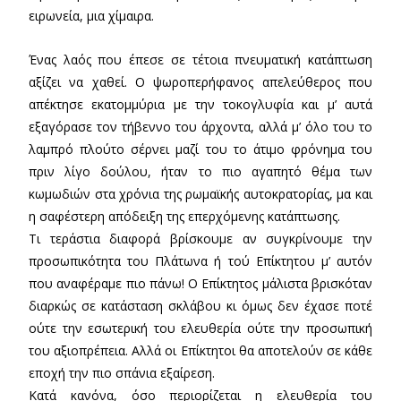
ειρωνεία, μια χίμαιρα.
Ένας λαός που έπεσε σε τέτοια πνευματική κατάπτωση
αξίζει να χαθεί. Ο ψωροπερήφανος απελεύθερος που
απέκτησε εκατομμύρια με την τοκογλυφία και μ’ αυτά
εξαγόρασε τον τήβεννο του άρχοντα, αλλά μ’ όλο του το
λαμπρό πλούτο σέρνει μαζί του το άτιμο φρόνημα του
πριν λίγο δούλου, ήταν το πιο αγαπητό θέμα των
κωμωδιών στα χρόνια της ρωμαϊκής αυτοκρατορίας, μα και
η σαφέστερη απόδειξη της επερχόμενης κατάπτωσης.
Τι τεράστια διαφορά βρίσκουμε αν συγκρίνουμε την
προσωπικότητα του Πλάτωνα ή τού Επίκτητου μ’ αυτόν
που αναφέραμε πιο πάνω! Ο Επίκτητος μάλιστα βρισκόταν
διαρκώς σε κατάσταση σκλάβου κι όμως δεν έχασε ποτέ
ούτε την εσωτερική του ελευθερία ούτε την προσωπική
του αξιοπρέπεια. Αλλά οι Επίκτητοι θα αποτελούν σε κάθε
εποχή την πιο σπάνια εξαίρεση.
Κατά κανόνα, όσο περιορίζεται η ελευθερία του