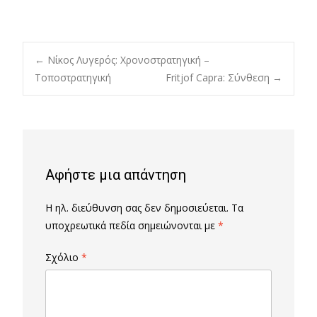
Post
←
Νίκος Λυγερός: Χρονοστρατηγική –
Τοποστρατηγική
Fritjof Capra: Σύνθεση
→
navigation
Αφήστε μια απάντηση
Η ηλ. διεύθυνση σας δεν δημοσιεύεται.
Τα
υποχρεωτικά πεδία σημειώνονται με
*
Σχόλιο
*