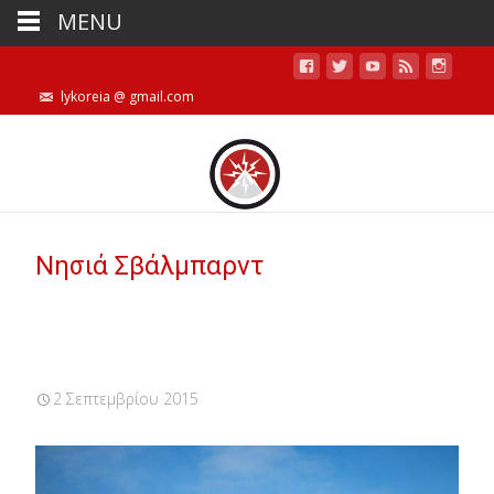
MENU
lykoreia @ gmail.com
Νησιά Σβάλμπαρντ
2 Σεπτεμβρίου 2015