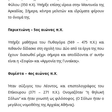
Φύλου (350 π.Χ). Υπήρξε επίσης ιέρεια στην Μαντινεία της
Αρκαδίας. Σήµερα, κέντρα µελετών και ιδρύµατα φέρουν
το όνοµά της.
Περικτιώνη – 5ος αιώνας π.Χ.
Υπήρξε µαθήτρια του Πυθαγόρα (569 – 475 π.Χ.) και
πιθανόν δίδασκε στη σχολή του. ∆ύο από τα έργα της που
έχουν διασωθεί µέχρι σήµερα και αποδίδονται σ’ αυτήν
είναι η «Σοφία» και «Αρµονία της Γυναίκας».
Θυµίστα – 4ος αιώνας π.Χ.
Ήταν σύζυγος του Λέοντος, και επιστολογράφος του
Επίκουρου (371 – 271 π.Χ.). Ονοµαζόταν “η θηλυκή
Σόλων” και ήταν γνωστή ως φιλόσοφος. (Ο Σόλων ήταν ο
µεγάλος νοµοθέτης της Αρχαίας Αθήνας).