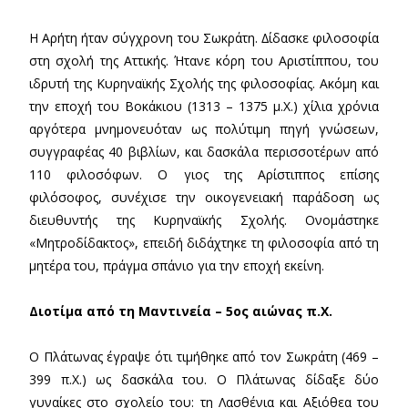
Η Αρήτη ήταν σύγχρονη του Σωκράτη. ∆ίδασκε φιλοσοφία
στη σχολή της Αττικής. Ήτανε κόρη του Αριστίππου, του
ιδρυτή της Κυρηναϊκής Σχολής της φιλοσοφίας. Ακόµη και
την εποχή του Βοκάκιου (1313 – 1375 µ.Χ.) χίλια χρόνια
αργότερα µνηµονευόταν ως πολύτιµη πηγή γνώσεων,
συγγραφέας 40 βιβλίων, και δασκάλα περισσοτέρων από
110 φιλοσόφων. Ο γιος της Αρίστιππος επίσης
φιλόσοφος, συνέχισε την οικογενειακή παράδοση ως
διευθυντής της Κυρηναϊκής Σχολής. Ονοµάστηκε
«Μητροδίδακτος», επειδή διδάχτηκε τη φιλοσοφία από τη
µητέρα του, πράγµα σπάνιο για την εποχή εκείνη.
Διοτίμα από τη Μαντινεία – 5ος αιώνας π.Χ.
Ο Πλάτωνας έγραψε ότι τιµήθηκε από τον Σωκράτη (469 –
399 π.Χ.) ως δασκάλα του. Ο Πλάτωνας δίδαξε δύο
γυναίκες στο σχολείο του: τη Λασθένια και Αξιόθεα του