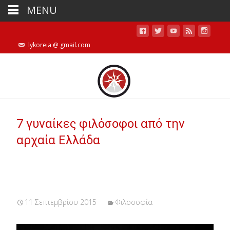
MENU
lykoreia @ gmail.com
7 γυναίκες φιλόσοφοι από την
αρχαία Ελλάδα
11 Σεπτεμβρίου 2015
Φιλοσοφία