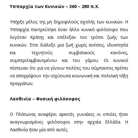
Υππαρχία των Κυνικών – 360 – 280 π.Χ.
Υπήρξε µέλος της µη δηµοφιλούς σχολής των κυνικών. H
Υππαρχία παντρεύτηκε έναν άλλο κυνικό φιλόσοφο που
λεγόταν Κράτης και επέλεξαν τον τρόπο ζωής των
κυνικών. Έτσι διάλεξε µια ζωή χωρίς ανέσεις, ιδιοκτησία
και τεχνητούς συµβατικούς κανόνες,
συµπεριλαµβανοµένου και του γάµου. Οι κυνικοί
πίστευαν ότι για να γίνουν πολίτες του σύµπαντος πρέπει
να απορρίψουν την ισχύουσα κοινωνική και πολιτική τάξη
πραγµάτων.
Λασθινία – Φυσική φιλόσοφος
Ο Πλάτωνας αναφέρει αρκετές γυναίκες οι οποίες ήταν
αναγνωρισµένες φιλόσοφοι στην αρχαία Ελλάδα. Η
Λασθινία ήταν µία από αυτές.