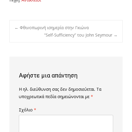
Post
←
Φθινοπωρινή ισημερία στην Γκιώνα
“Self-Sufficiency” του John Seymour
→
navigation
Αφήστε μια απάντηση
Η ηλ. διεύθυνση σας δεν δημοσιεύεται.
Τα
υποχρεωτικά πεδία σημειώνονται με
*
Σχόλιο
*