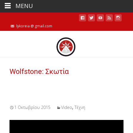
MENU
lykoreia @ gmail.com
Wolfstone: Σκωτία
1 Οκτωβρίου 2015
Video
,
Τέχνη