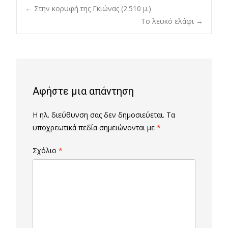
Post
←
Στην κορυφή της Γκιώνας (2.510 μ.)
Το λευκό ελάφι
→
navigation
Αφήστε μια απάντηση
Η ηλ. διεύθυνση σας δεν δημοσιεύεται.
Τα
υποχρεωτικά πεδία σημειώνονται με
*
Σχόλιο
*