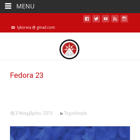
MENU
lykoreia @ gmail.com
Fedora 23
3 Νοεμβρίου 2015
Τεχνολογία