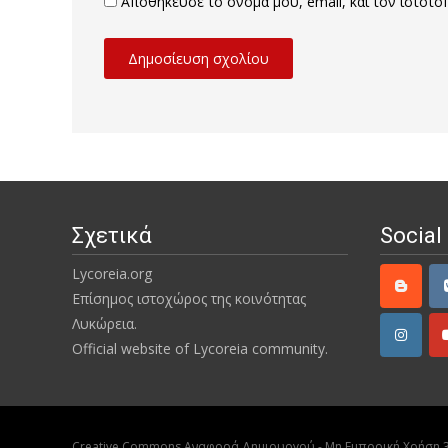
Αποθήκευσε το όνομά μου, email, και τον ιστότ
Σχετικά
Social
Lycoreia.org
Επίσημος ιστοχώρος της κοινότητας
Λυκώρεια.
Official website of Lycoreia community.
Creative Commons Αναφορά Δημιουργού - Μη Εμπορική Χρήση 3.