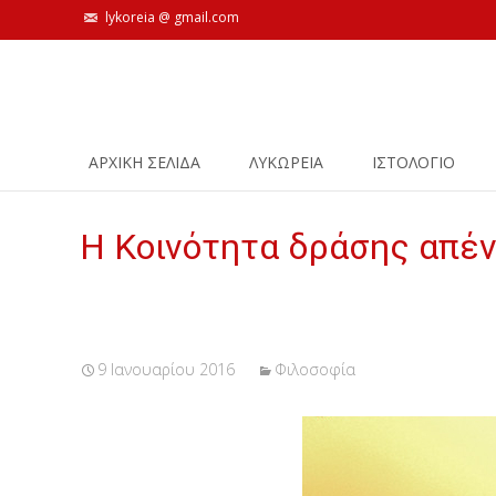
lykoreia @ gmail.com
Skip
ΑΡΧΙΚΗ ΣΕΛΙΔΑ
ΛΥΚΩΡΕΙΑ
ΙΣΤΟΛΌΓΙΟ
to
content
Η Κοινότητα δράσης απέν
9 Ιανουαρίου 2016
Φιλοσοφία