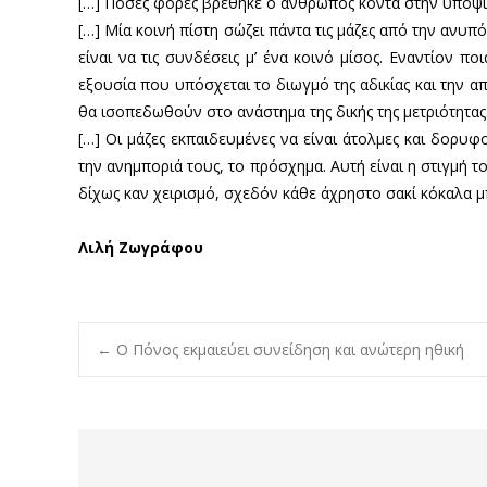
[…] Πόσες φορές βρέθηκε ο άνθρωπος κοντά στην υποψία 
[…] Μία κοινή πίστη σώζει πάντα τις μάζες από την ανυ
είναι να τις συνδέσεις μ’ ένα κοινό μίσος. Εναντίον π
εξουσία που υπόσχεται το διωγμό της αδικίας και την απ
θα ισοπεδωθούν στο ανάστημα της δικής της μετριότητας.
[…] Οι μάζες εκπαιδευμένες να είναι άτολμες και δορυφ
την ανημποριά τους, το πρόσχημα. Αυτή είναι η στιγμή τ
δίχως καν χειρισμό, σχεδόν κάθε άχρηστο σακί κόκαλα μ
Λιλή Ζωγράφου
Post
←
Ο Πόνος εκμαιεύει συνείδηση και ανώτερη ηθική
navigation