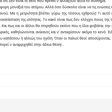
ότι δεν είναι οι θεοί που πρέπει ν αλλάξουν αλλά το σύστημα;
πόφορη μοναξιά του ατόμου. Αλλά όσο δύσκολο είναι να τις ενώσεις
οιανού; Μα η μετριότητα βλέπει γύρω της τόσους εχθρούς! Γι αυτό
οκατάσταση της ισότητας. Το κακό είναι πως δεν ελέγχει ποιος της 
 Και πως και οι άλλοι θα στερηθούν εκείνο που η ίδια φοβάται: τη
ορικές, καθηλώνονται ανίκανες και ν’ αντικρίσουν ακόμα το κενό. 
ου καπάτσου ή αλλιώς του ηγέτη. Όταν οι παλιοί θεοί αποσύρονται, 
πορεί ν αναρριχηθεί στην άδεια θέση!…