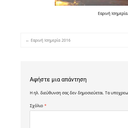
Εαρινή Ισημερία
Post
←
Εαρινή Ισημερία 2016
navigation
Αφήστε μια απάντηση
Η ηλ. διεύθυνση σας δεν δημοσιεύεται.
Τα υποχρεωτ
Σχόλιο
*