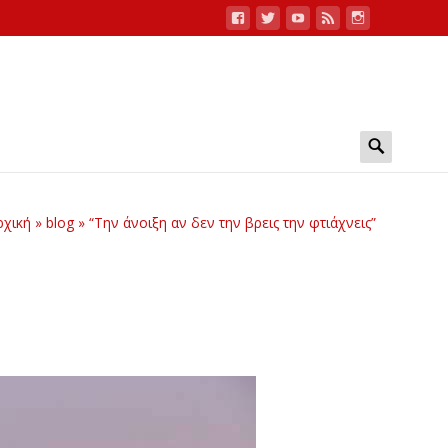
Search
for:
ρχική
»
blog
»
“Την άνοιξη αν δεν την βρεις την φτιάχνεις”