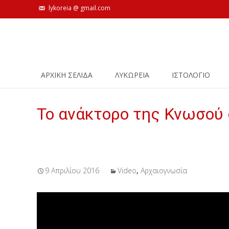
lykoreia @ gmail.com
Skip
ΑΡΧΙΚΗ ΣΕΛΙΔΑ
ΛΥΚΩΡΕΙΑ
ΙΣΤΟΛΌΓΙΟ
to
content
Το ανάκτορο της Κνωσού 
9 Απριλίου 2016
Video
,
Αρχαιογνωσία