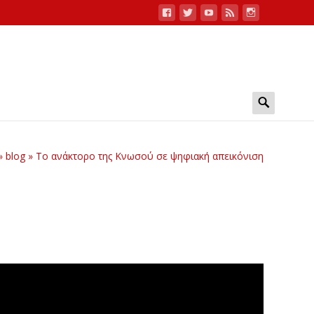
Search
for:
»
blog
»
Το ανάκτορο της Κνωσού σε ψηφιακή απεικόνιση