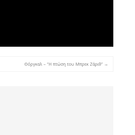
Θόργκαλ – “Η πτώση του Μπρεκ Ζάριθ”
→