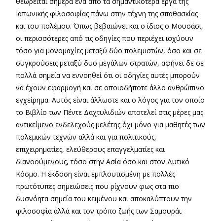
θεωρείται σήμερα ένα από τα σημαντικότερα έργα της
Ιαπωνικής φιλοσοφίας πάνω στην τέχνη της σπαθασκίας
και του πολέμου. Όπως βεβαιώνει και ο ίδιος ο Μουσάσι,
οι περισσότερες από τις οδηγίες που περιέχει ισχύουν
τόσο για μονομαχίες μεταξύ δύο πολεμιστών, όσο και σε
συγκρούσεις μεταξύ δυο μεγάλων στρατών, αφήνει δε σε
πολλά σημεία να εννοηθεί ότι οι οδηγίες αυτές μπορούν
να έχουν εφαρμογή και σε οποιοδήποτε άλλο ανθρώπινο
εγχείρημα. Αυτός είναι άλλωστε και ο λόγος για τον οποίο
το Βιβλίο των Πέντε Δαχτυλιδιών αποτελεί στις μέρες μας
αντικείμενο ενδελεχούς μελέτης όχι μόνο για μαθητές των
πολεμικών τεχνών αλλά και για πολιτικούς,
επιχειρηματίες, ελεύθερους επαγγελματίες και
διανοούμενους, τόσο στην Ασία όσο και στον Δυτικό
Κόσμο. Η έκδοση είναι εμπλουτισμένη με πολλές
πρωτότυπες σημειώσεις που ρίχνουν φως στα πιο
δυσνόητα σημεία του κειμένου και αποκαλύπτουν την
φιλοσοφία αλλά και τον τρόπο ζωής των Σαμουράι.