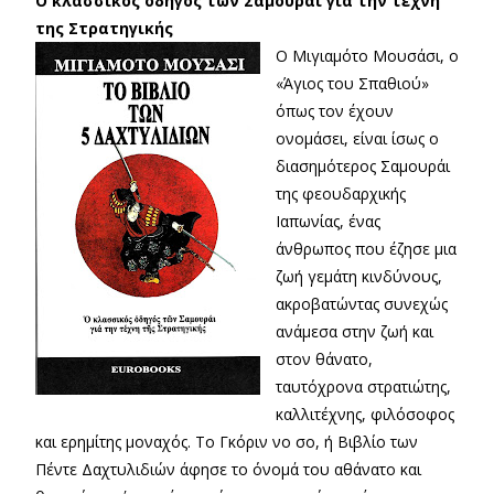
Ο κλασσικός οδηγός των Σαμουράι για την τέχνη
της Στρατηγικής
Ο Μιγιαμότο Μουσάσι, ο
«Άγιος του Σπαθιού»
όπως τον έχουν
ονομάσει, είναι ίσως ο
διασημότερος Σαμουράι
της φεουδαρχικής
Ιαπωνίας, ένας
άνθρωπος που έζησε μια
ζωή γεμάτη κινδύνους,
ακροβατώντας συνεχώς
ανάμεσα στην ζωή και
στον θάνατο,
ταυτόχρονα στρατιώτης,
καλλιτέχνης, φιλόσοφος
και ερημίτης μοναχός. Το Γκόριν νο σο, ή Βιβλίο των
Πέντε Δαχτυλιδιών άφησε το όνομά του αθάνατο και