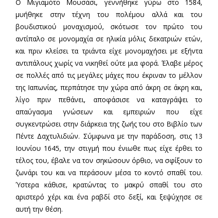
Ο Μιγιαμότο Μουσάσι, γεννήθηκε γύρω στο 1584,
μυήθηκε στην τέχνη του πολέμου αλλά και του
βουδιστικού μοναχισμού, σκότωσε τον πρώτο του
αντίπαλο σε μονομαχία σε ηλικία μόλις δεκατριών ετών,
και πριν κλείσει τα τριάντα είχε μονομαχήσει με εξήντα
αντιπάλους χωρίς να νικηθεί ούτε μια φορά. Έλαβε μέρος
σε πολλές από τις μεγάλες μάχες που έκριναν το μέλλον
της Ιαπωνίας, περπάτησε την χώρα από άκρη σε άκρη και,
λίγο πριν πεθάνει, αποφάσισε να καταγράψει το
απαύγασμα γνώσεων και εμπειριών που είχε
συγκεντρώσει στην διάρκεια της ζωής του στο Βιβλίο των
Πέντε Δαχτυλιδιών. Σύμφωνα με την παράδοση, στις 13
Ιουνίου 1645, την στιγμή που ένιωθε πως είχε έρθει το
τέλος του, έβαλε να τον σηκώσουν όρθιο, να σφίξουν το
ζωνάρι του και να περάσουν μέσα το κοντό σπαθί του.
Ύστερα κάθισε, κρατώντας το μακρύ σπαθί του στο
αριστερό χέρι και ένα ραβδί στο δεξί, και ξεψύχησε σε
αυτή την θέση.