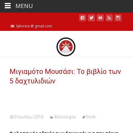
MENU
lykoreia @ gmail.com
Μιγιαμότο Μουσάσι: Το βιβλίο των
5 δαχτυλιδιών
9 Ιουλίου 2016
Φιλοσοφία
front