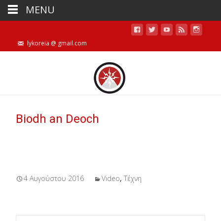
MENU
lykoreia @ gmail.com
Biodh an Deoch
4 Αυγούστου 2016
Video
,
Τέχνη