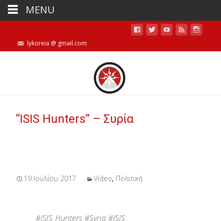
MENU
lykoreia @ gmail.com
“ISIS Hunters” – Συρία
19 Ιουλίου 2017
Video
,
Πολιτική
#ISIS_Hunters
#Syria
#ISIS