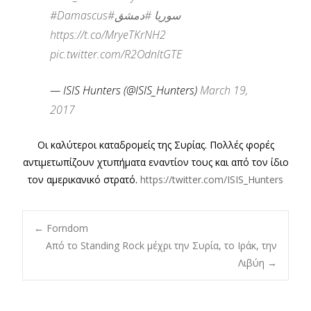
#Damascus
#دمشق
#سوريا
https://t.co/MryeTKrNH2
pic.twitter.com/R2OdnltGTE
— ISIS Hunters (@ISIS_Hunters)
March 19,
2017
Οι καλύτεροι καταδρομείς της Συρίας. Πολλές φορές
αντιμετωπίζουν χτυπήματα εναντίον τους και από τον ίδιο
τον αμερικανικό στρατό.
https://twitter.com/ISIS_Hunters
Post
←
Forndom
Από το Standing Rock μέχρι την Συρία, το Ιράκ, την
Λιβύη
→
navigation