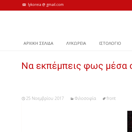
lykoreia @ gmail.com
Skip
ΑΡΧΙΚΗ ΣΕΛΙΔΑ
ΛΥΚΩΡΕΙΑ
ΙΣΤΟΛΌΓΙΟ
to
content
Να εκπέμπεις φως μέσα σ
25 Νοεμβρίου 2017
Φιλοσοφία
front