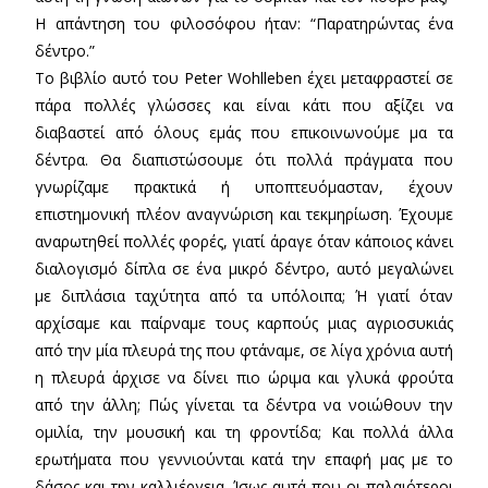
Η απάντηση του φιλοσόφου ήταν: “Παρατηρώντας ένα
δέντρο.”
Το βιβλίο αυτό του Peter Wohlleben έχει μεταφραστεί σε
πάρα πολλές γλώσσες και είναι κάτι που αξίζει να
διαβαστεί από όλους εμάς που επικοινωνούμε μα τα
δέντρα. Θα διαπιστώσουμε ότι πολλά πράγματα που
γνωρίζαμε πρακτικά ή υποπτευόμασταν, έχουν
επιστημονική πλέον αναγνώριση και τεκμηρίωση. Έχουμε
αναρωτηθεί πολλές φορές, γιατί άραγε όταν κάποιος κάνει
διαλογισμό δίπλα σε ένα μικρό δέντρο, αυτό μεγαλώνει
με διπλάσια ταχύτητα από τα υπόλοιπα; Ή γιατί όταν
αρχίσαμε και παίρναμε τους καρπούς μιας αγριοσυκιάς
από την μία πλευρά της που φτάναμε, σε λίγα χρόνια αυτή
η πλευρά άρχισε να δίνει πιο ώριμα και γλυκά φρούτα
από την άλλη; Πώς γίνεται τα δέντρα να νοιώθουν την
ομιλία, την μουσική και τη φροντίδα; Και πολλά άλλα
ερωτήματα που γεννιούνται κατά την επαφή μας με το
δάσος και την καλλιέργεια. Ίσως αυτά που οι παλαιότεροι