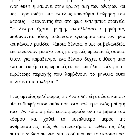
Wohlleben εμβαθύνει στην κρυφή ζωή των δέντρων και
μας παρουσιάζει μια εντελώς καινούρια θεώρηση του
δάσους – φέρνοντας έτσι στο φως εκπληκτικά στοιχεία.
Τα δέντρα έχουν μνήμη, ανταλλάσσουν μηνύματα,
αισθάνονται πόνο, παθαίνουν εγκαύματα από τον ήλιο
και κάνουν ρυτίδες. Κάποια δέντρα, όπως οι βελανιδιές,
επικοινωνούν μεταξύ τους με χημικές αρωματικές ουσίες.
Όταν, για παράδειγμα, ένα δέντρο δεχτεί επίθεση από
έντομα, εκπέμπει αρωματικές ουσίες και όλα τα δέντρα της
ευρύτερης περιοχής που λαμβάνουν το μήνυμα αυτό
οπλίζονται κατάλληλα…”
Ένας αρχαίος φιλόσοφος της Ανατολής είχε δώσει κάποτε
μία ενδιαφέρουσα απάντηση στο ερώτημα ενός μαθητή
του: “Αν κάποια μέρα καταστραφούν όλα τα βιβλία του
κόσμου και χαθεί το μεγαλύτερο μέρος της
ανθρωπότητας, πώς θα επανακτήσει ο άνθρωπος όλη
αυτή τη γνώση αιώνων για το σύμπαν και τον κόσμο μας;”