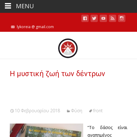
MENU
lykoreia @ gmail.com
Η μυστική ζωή των δέντρων
10 Φεβρουαρίου 2018
Φύση
front
“Το δάσος είναι
αγαπημένος