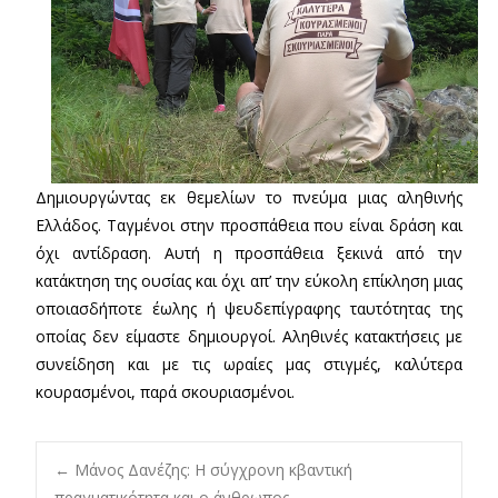
Δημιουργώντας εκ θεμελίων το πνεύμα μιας αληθινής
Ελλάδος. Ταγμένοι στην προσπάθεια που είναι δράση και
όχι αντίδραση. Αυτή η προσπάθεια ξεκινά από την
κατάκτηση της ουσίας και όχι απ’ την εύκολη επίκληση μιας
οποιασδήποτε έωλης ή ψευδεπίγραφης ταυτότητας της
οποίας δεν είμαστε δημιουργοί. Αληθινές κατακτήσεις με
συνείδηση και με τις ωραίες μας στιγμές, καλύτερα
κουρασμένοι, παρά σκουριασμένοι.
Post
←
Μάνος Δανέζης: Η σύγχρονη κβαντική
πραγματικότητα και ο άνθρωπος.