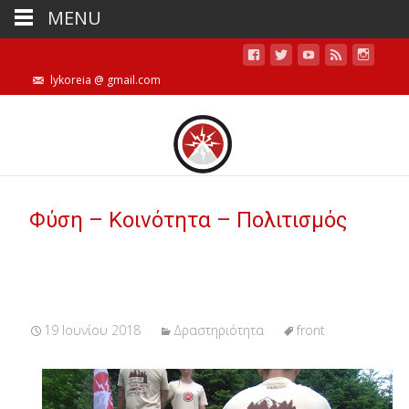
MENU
lykoreia @ gmail.com
Φύση – Κοινότητα – Πολιτισμός
19 Ιουνίου 2018
Δραστηριότητα
front