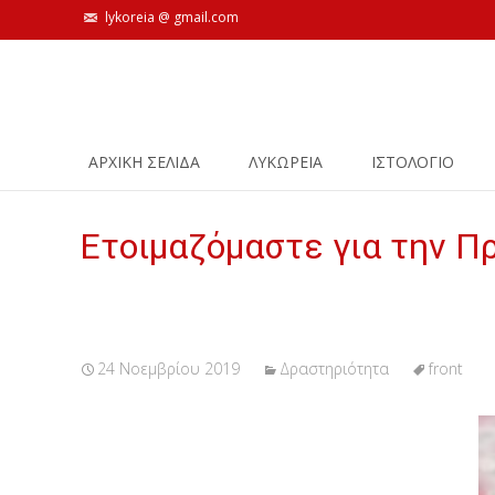
lykoreia @ gmail.com
Skip
ΑΡΧΙΚΗ ΣΕΛΙΔΑ
ΛΥΚΩΡΕΙΑ
ΙΣΤΟΛΌΓΙΟ
to
content
Ετοιμαζόμαστε για την Π
24 Νοεμβρίου 2019
Δραστηριότητα
front