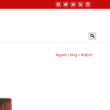
Search
for:
Αρχική
»
blog
»
Φόβος!