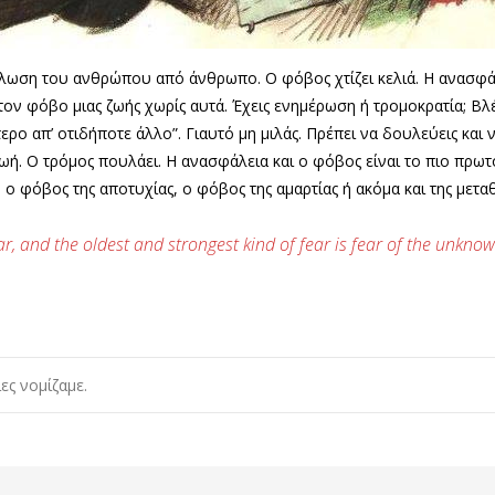
λωση του ανθρώπου από άνθρωπο. Ο φόβος χτίζει κελιά. Η ανασφάλε
τον φόβο μιας ζωής χωρίς αυτά. Έχεις ενημέρωση ή τρομοκρατία; Βλέ
ρο απ’ οτιδήποτε άλλο”. Γιαυτό μη μιλάς. Πρέπει να δουλεύεις και ν
κή ζωή. Ο τρόμος πουλάει. Η ανασφάλεια και ο φόβος είναι το πιο 
 ο φόβος της αποτυχίας, ο φόβος της αμαρτίας ή ακόμα και της μετα
r, and the oldest and strongest kind of fear is fear of the unknow
ες νομίζαμε.