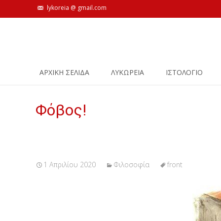
lykoreia @ gmail.com
Skip
ΑΡΧΙΚΗ ΣΕΛΙΔΑ
ΛΥΚΩΡΕΙΑ
ΙΣΤΟΛΌΓΙΟ
to
content
Φόβος!
1 Απριλίου 2020
Φιλοσοφία
front