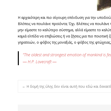
Η αρχαιότερη και πιο σίγουρη επένδυση για την υποδού
Βλέπεις να πουλάνε προϊόντα; Όχι. Βλέπεις να πουλάνε 
μην είμαστε το καλύτερο σύστημα, αλλά είμαστε το καλύτε
καμιά ελπίδα να επιβιώσεις ή να ζήσεις μια πιο ποιοτι
γηρατειών, ο φόβος της μοναξιάς, ο φόβος της φτώχειας,
“The oldest and strongest emotion of mankind is fea
― H.P. Lovecraft ―
Post
←
Η δομή της ύλης δεν είναι αυτή που εδώ και δεκαετί
navigation