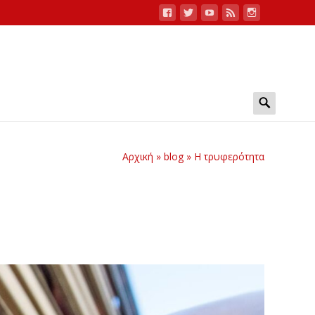
Search
for:
Αρχική
»
blog
»
Η τρυφερότητα