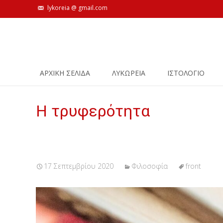
lykoreia @ gmail.com
Skip
ΑΡΧΙΚΗ ΣΕΛΙΔΑ
ΛΥΚΩΡΕΙΑ
ΙΣΤΟΛΌΓΙΟ
to
content
Η τρυφερότητα
17 Σεπτεμβρίου 2020
Φιλοσοφία
front