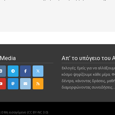
 Media
Απ’ το υπόγειο του 
Εκλογές; Εμείς για να αλλάξουμ
κόσμο ψηφίζουμε κάθε μέρα. Φ
δέντρα, κάνοντας δράσεις, μαθ
διαμορφώνοντας συνειδήσεις…
0 Μη εισαγόμενο (CC BY-NC 3.0)