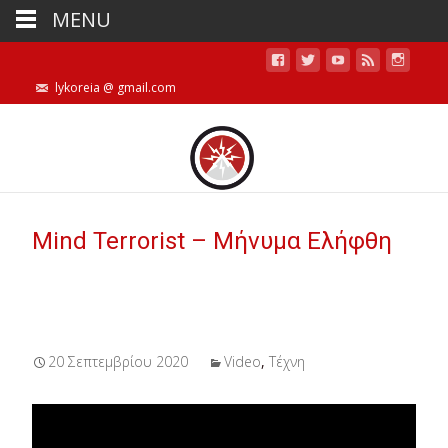
MENU
lykoreia @ gmail.com
Mind Terrorist – Μήνυμα Ελήφθη
20 Σεπτεμβρίου 2020
Video
,
Τέχνη