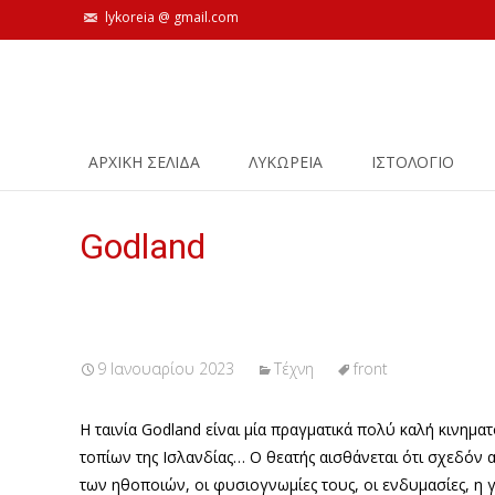
lykoreia @ gmail.com
Skip
ΑΡΧΙΚΗ ΣΕΛΙΔΑ
ΛΥΚΩΡΕΙΑ
ΙΣΤΟΛΌΓΙΟ
to
content
Godland
9 Ιανουαρίου 2023
Τέχνη
front
Η ταινία Godland είναι μία πραγματικά πολύ καλή κινημ
τοπίων της Ισλανδίας… Ο θεατής αισθάνεται ότι σχεδόν 
των ηθοποιών, οι φυσιογνωμίες τους, οι ενδυμασίες, η γλ