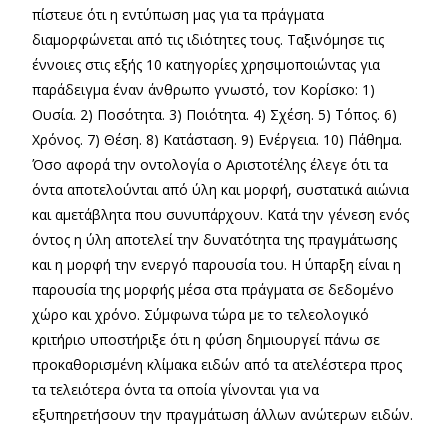
πίστευε ότι η εντύπωση μας για τα πράγματα
διαμορφώνεται από τις ιδιότητες τους. Ταξινόμησε τις
έννοιες στις εξής 10 κατηγορίες χρησιμοποιώντας για
παράδειγμα έναν άνθρωπο γνωστό, τον Κορίσκο: 1)
Ουσία. 2) Ποσότητα. 3) Ποιότητα. 4) Σχέση. 5) Τόπος. 6)
Χρόνος. 7) Θέση. 8) Κατάσταση. 9) Ενέργεια. 10) Πάθημα.
Όσο αφορά την οντολογία ο Αριστοτέλης έλεγε ότι τα
όντα αποτελούνται από ύλη και μορφή, συστατικά αιώνια
και αμετάβλητα που συνυπάρχουν. Κατά την γένεση ενός
όντος η ύλη αποτελεί την δυνατότητα της πραγμάτωσης
και η μορφή την ενεργό παρουσία του. Η ύπαρξη είναι η
παρουσία της μορφής μέσα στα πράγματα σε δεδομένο
χώρο και χρόνο. Σύμφωνα τώρα με το τελεολογικό
κριτήριο υποστήριξε ότι η φύση δημιουργεί πάνω σε
προκαθορισμένη κλίμακα ειδών από τα ατελέστερα προς
τα τελειότερα όντα τα οποία γίνονται για να
εξυπηρετήσουν την πραγμάτωση άλλων ανώτερων ειδών.