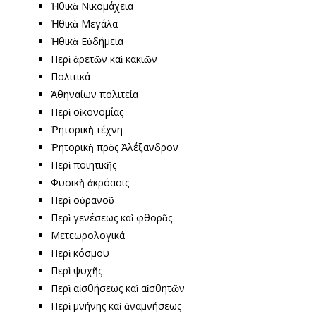
Ἠθικὰ Νικομάχεια
Ἠθικὰ Μεγάλα
Ἠθικὰ Εὐδήμεια
Περὶ ἀρετῶν καὶ κακιῶν
Πολιτικά
Ἀθηναίων πολιτεία
Περὶ οἰκονομίας
Ῥητορικὴ τέχνη
Ῥητορικὴ πρὸς Ἀλέξανδρον
Περὶ ποιητικῆς
Φυσικὴ ἀκρόασις
Περὶ οὐρανοῦ
Περὶ γενέσεως καὶ φθορᾶς
Μετεωρολογικά
Περὶ κόσμου
Περὶ ψυχῆς
Περὶ αἰσθήσεως καὶ αἰσθητῶν
Περὶ μνήνης καὶ ἀναμνήσεως