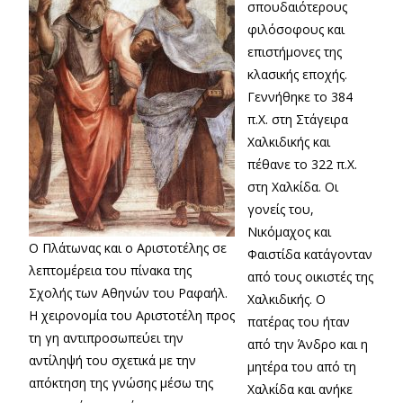
σπουδαιότερους
φιλόσοφους και
επιστήμονες της
κλασικής εποχής.
Γεννήθηκε το 384
π.X. στη Στάγειρα
Χαλκιδικής και
πέθανε το 322 π.Χ.
στη Χαλκίδα. Οι
γονείς του,
Νικόμαχος και
Ο Πλάτωνας και ο Αριστοτέλης σε
Φαιστίδα κατάγονταν
λεπτομέρεια του πίνακα της
από τους οικιστές της
Σχολής των Αθηνών του Ραφαήλ.
Χαλκιδικής. Ο
Η χειρονομία του Αριστοτέλη προς
πατέρας του ήταν
τη γη αντιπροσωπεύει την
από την Άνδρο και η
αντίληψή του σχετικά με την
μητέρα του από τη
απόκτηση της γνώσης μέσω της
Χαλκίδα και ανήκε