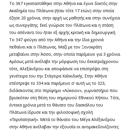
Το 367 εγκαταστάθηκε στην Αθήνα και έγινε δεκτός στην
Ακαδημία του Πλάτωνα (ήταν τότε 17 ετών) στην οποία
έζησε 20 χρόνια, στην αρχή ως μαθητής και στην συνέχεια
ως συνεργάτης. Εκεί γνώρισε τον Πλάτωνα και η στάση
του απέναντι του ήταν εξ αρχής κριτική και δημιουργική.
Το 347 φεύγει από την Αθήνα και την ίδια χρονιά
πεθαίνει και ο Πλάτωνας. Μαζί με τον Ξενοκράτη
μεταβαίνει στην Άσσο, στην οποία παρέμεινε για 3 χρόνια.
Αμέσως μετά ανέλαβε την μόρφωση του δεκατριάχρονου
τότε, Αλεξάνδρου και αποφάσισε να επιστρέψει στη
γενέτειρα του την Στάγειρα Χαλκιδικής. Στην Αθήνα
επέστρεψε το 334 και παρέμεινε σ’ αυτή ως το 323,
διδάσκοντας στο περίφημο «Λύκειον», γυμναστήριο που
βρισκόταν στη θέση του σημερινού Εθνικού Κήπου. Τότε,
έντεκα χρόνια μετά το θάνατο του δασκάλου του
Πλάτωνα ίδρυσε και την φιλοσοφική σχολή
«Περιπατητική». Μετά το θάνατο του Μέγα Αλέξανδρου
στην Αθήνα ανέλαβαν την εξουσία οι αντιμακεδονίζοντες