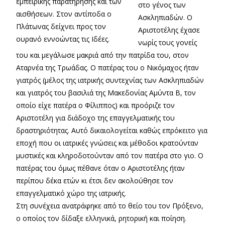
εμπειρικής παρατήρησης και των
στο γένος των
αισθήσεων. Στον αντίποδα ο
Ασκληπιαδών. Ο
Πλάτωνας δείχνει προς τον
Αριστοτέλης έχασε
ουρανό εννοώντας τις Ιδέες.
νωρίς τους γονείς
του και μεγάλωσε μακριά από την πατρίδα του, στον
Αταρνέα της Τρωάδας. Ο πατέρας του ο Νικόμαχος ήταν
γιατρός (μέλος της ιατρικής συντεχνίας των Ασκληπιαδών
και γιατρός του βασιλιά της Μακεδονίας Αμύντα Β, τον
οποίο είχε πατέρα ο Φίλιππος) και προόριζε τον
Αριστοτέλη για διάδοχο της επαγγελματικής του
δραστηριότητας. Αυτό δικαιολογείται καθώς επρόκειτο για
εποχή που οι ιατρικές γνώσεις και μέθοδοι κρατούνταν
μυστικές και κληροδοτούνταν από τον πατέρα στο γιο. Ο
πατέρας του όμως πέθανε όταν ο Αριστοτέλης ήταν
περίπου δέκα ετών κι έτσι δεν ακολούθησε τον
επαγγελματικό χώρο της ιατρικής.
Στη συνέχεια ανατράφηκε από το θείο του τον Πρόξενο,
ο οποίος τον δίδαξε ελληνικά, ρητορική και ποίηση.