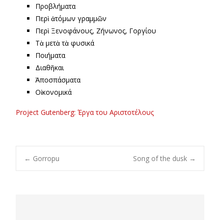
Προβλήματα
Περὶ ἀτόμων γραμμῶν
Περὶ Ξενοφάνους, Ζήνωνος, Γοργίου
Τὰ μετὰ τὰ φυσικά
Ποιήματα
Διαθῆκαι
Ἀποσπάσματα
Οἰκονομικά
Project Gutenberg: Έργα του Αριστοτέλους
Post
←
Gorropu
Song of the dusk
→
navigation