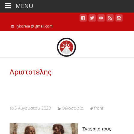
MENU
lykoreia @ gmail.com
Αριστοτέλης
5 Αυγούστου 2023
Φιλοσοφία
front
Ένας από τους