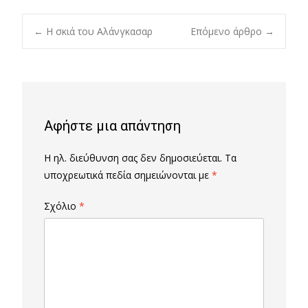
Post
←
Η σκιά του Αλάνγκασαρ
Επόμενο άρθρο
→
navigation
Αφήστε μια απάντηση
Η ηλ. διεύθυνση σας δεν δημοσιεύεται.
Τα
υποχρεωτικά πεδία σημειώνονται με
*
Σχόλιο
*