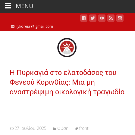
MENU
lykoreia @ gmail.com
Η Πυρκαγιά στο ελατοδάσος του
Φενεού Κορινθίας: Μια μη
αναστρέψιμη οικολογική τραγωδία
27 Ιουλίου 2025
Φύση
front