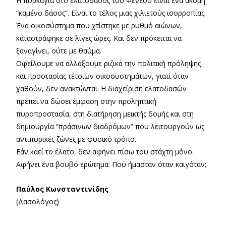
Η πυρκαγιά στο ελατοδάσος του Φενεού είναι ένα ακόμη
“καμένο δάσος”. Είναι το τέλος μιας χιλιετούς ισορροπίας.
Ένα οικοσύστημα που χτίστηκε με ρυθμό αιώνων,
καταστράφηκε σε λίγες ώρες. Και δεν πρόκειται να
ξαναγίνει, ούτε με θαύμα.
Οφείλουμε να αλλάξουμε ριζικά την πολιτική πρόληψης
και προστασίας τέτοιων οικοσυστημάτων, γιατί όταν
χαθούν, δεν ανακτώνται. Η διαχείριση ελατοδασών
πρέπει να δώσει έμφαση στην προληπτική
πυροπροστασία, στη διατήρηση μεικτής δομής και στη
δημιουργία “πράσινων διαδρόμων” που λειτουργούν ως
αντιπυρικές ζώνες με φυσικό τρόπο.
Εάν καεί το έλατο, δεν αφήνει πίσω του στάχτη μόνο.
Αφήνει ένα βουβό ερώτημα: Πού ήμασταν όταν καιγόταν;
Παύλος Κωνσταντινίδης
(Δασολόγος)