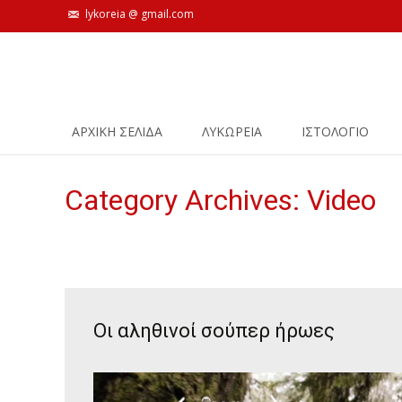
lykoreia @ gmail.com
Skip
ΑΡΧΙΚΗ ΣΕΛΙΔΑ
ΛΥΚΩΡΕΙΑ
ΙΣΤΟΛΌΓΙΟ
to
content
Category Archives: Video
Οι αληθινοί σούπερ ήρωες