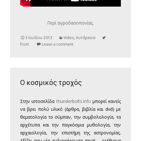
Περί αγροδασοπονίας.
3 Ιουλίου 2013
Video
,
Αυτάρκεια
front
Leave a comment
Ο κοσμικός τροχός
Στην ιστοσελίδα
thunderbolts.info
μπορεί κανείς
να βρει πολύ υλικό (άρθρα, βιβλία και dvd) με
θεματολογία το σύμπαν, την συμβολολογία, τα
αρχέτυπα και την παγκόσμια μυθολογία, την
αρχαιολογία, την επιστήμη της αστρονομίας.
Αξίζει σαν μία ενδιαφέρουσα πηγή – ερέθισμα