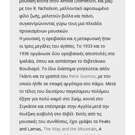
μουσική κοντά στον Arnold Dolmetsch, και μαζί
με τον R. Nicholson, μελλοντικό αφοσιωμένο
φίλο ζωής, μελετούν βιόλα και πιάνο,
συγκεντρώνοντας γύρω τους μια πλειάδα
προικισμένων μουσικών.
Η μουσική, η ορειβασία και η μεταφυσική ήταν
οι τρεις μεγάλες του αγάπες. Το 1933 και το
1936 οργάνωσε δύο ορειβατικές αποστολές στα
Ιμαλάϊα, όπου και ασπάστηκε το Θιβετάνικο
Βουδισμό. Το ίδιο διάστημα γοητεύεται απόν
Γκάντι και τα γραπτά του
Rene Guenon
, με τον
οποίο ήλθε σε επαφή αργότερα στο Κάϊρο. Μετά
το τέλος του δευτέρου παγκόσμιου πολέμου
έζησε για πολύ καιρό στο Σικίμ, κοντά στο
Σιγκάτσε και επέστρεψε στην Αγγλία μετά την
Κινέζικη εισβολή στο Θιβέτ. Εκτός από τις
μουσικές του συνθέσεις, έχει γράψει τα Peaks
and Lamas,
The Way and the Mountain
, A