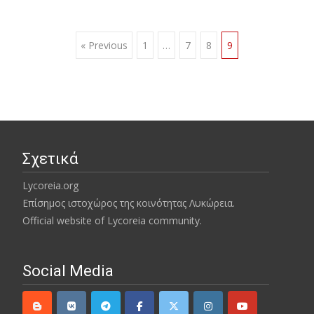
Posts
« Previous
1
…
7
8
9
navigation
Σχετικά
Lycoreia.org
Επίσημος ιστοχώρος της κοινότητας Λυκώρεια.
Official website of Lycoreia community.
Social Media