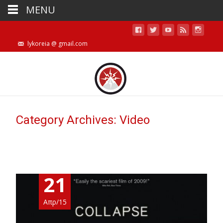
MENU
lykoreia @ gmail.com
Category Archives: Video
21
Απρ/15