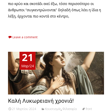
πιο κρύο και σκοτάδι εκεί έξω, τόσο περισσότερο οι
άνθρωποι “συγκεντρώνονται” δηλαδή όπως λέει η ίδια η
λέξη, έρχονται πιο κοντά στο κέντρο,
Read More…
Leave a comment
21
Μαρ/24
Καλή Λυκωρειανή χρονιά!
21 Μαρτίου 2024
Κοινοτισμός
,
Φιλοσοφία
front