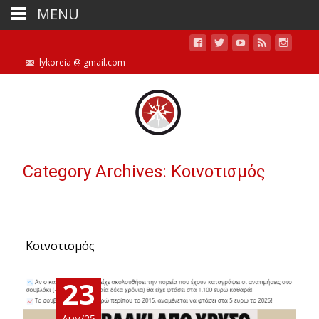
MENU
lykoreia @ gmail.com
Category Archives: Κοινοτισμός
Κοινοτισμός
23
Αυγ/25