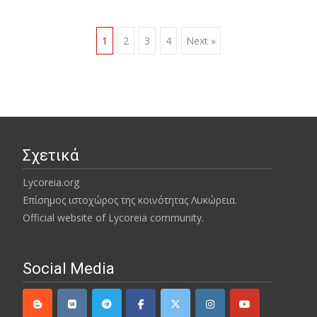
Posts
1
2
3
4
Next »
navigation
Σχετικά
Lycoreia.org
Επίσημος ιστοχώρος της κοινότητας Λυκώρεια.
Official website of Lycoreia community.
Social Media