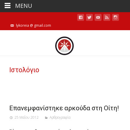
MENU
lykoreia @ gmail.com
Ιστολόγιο
Eπανεμφανίστηκε αρκούδα στη Οίτη!
25 Μαΐου 2012
Αρθρογραφία