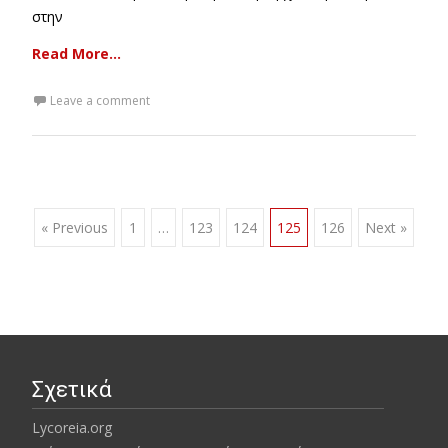
στην
Read More…
Leave a comment
Posts
« Previous
1
…
123
124
125
126
Next »
navigation
Σχετικά
Lycoreia.org