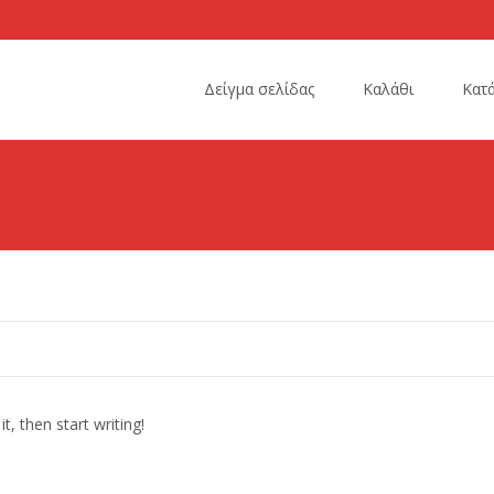
Skip
to
Δείγμα σελίδας
Καλάθι
Κατ
content
 it, then start writing!