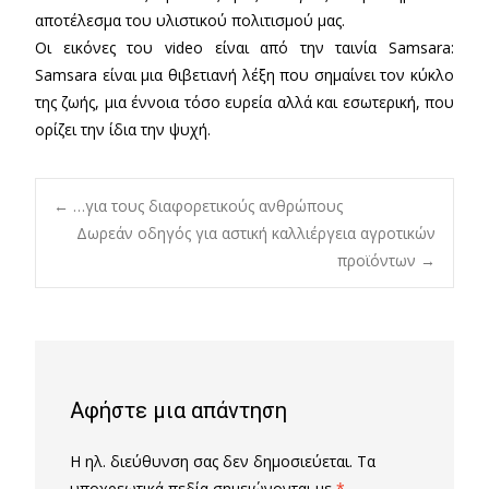
αποτέλεσμα του υλιστικού πολιτισμού μας.
Οι εικόνες του video είναι από την ταινία Samsara:
Samsara είναι μια θιβετιανή λέξη που σημαίνει τον κύκλο
της ζωής, μια έννοια τόσο ευρεία αλλά και εσωτερική, που
ορίζει την ίδια την ψυχή.
Post
←
…για τους διαφορετικούς ανθρώπους
Δωρεάν οδηγός για αστική καλλιέργεια αγροτικών
προϊόντων
→
navigation
Αφήστε μια απάντηση
Η ηλ. διεύθυνση σας δεν δημοσιεύεται.
Τα
υποχρεωτικά πεδία σημειώνονται με
*