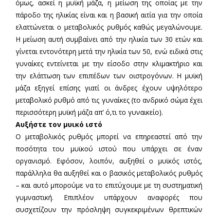
όμως, ασκεί η μυϊκή μάζα, η μείωση της οποίας με την
πάροδο της ηλικίας είναι και η βασική αιτία για την οποία
ελαττώνεται ο μεταβολικός ρυθμός καθώς μεγαλώνουμε.
Η μείωση αυτή συμβαίνει από την ηλικία των 30 ετών και
γίνεται εντονότερη μετά την ηλικία των 50, ενώ ειδικά στις
γυναίκες εντείνεται με την είσοδο στην κλιμακτήριο και
την ελάττωση των επιπέδων των οιστρογόνων. Η μυϊκή
μάζα εξηγεί επίσης γιατί οι άνδρες έχουν υψηλότερο
μεταβολικό ρυθμό από τις γυναίκες (το ανδρικό σώμα έχει
περισσότερη μυϊκή μάζα απ’ ό,τι το γυναικείο).
Αυξήστε τον μυικό ιστό
Ο μεταβολικός ρυθμός μπορεί να επηρεαστεί από την
ποσότητα του μυϊκού ιστού που υπάρχει σε έναν
οργανισμό. Εφόσον, λοιπόν, αυξηθεί ο μυϊκός ιστός,
παράλληλα θα αυξηθεί και ο βασικός μεταβολικός ρυθμός
– και αυτό μπορούμε να το επιτύχουμε με τη συστηματική
γυμναστική. Επιπλέον υπάρχουν αναφορές που
συσχετίζουν την πρόσληψη συγκεκριμένων θρεπτικών