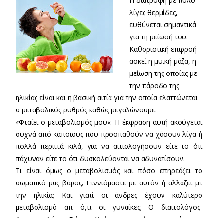
Η διατροφή με πολύ
λίγες θερμίδες,
ευθύνεται σημαντικά
για τη μείωσή του.
Καθοριστική επιρροή
ασκεί η μυϊκή μάζα, η
μείωση της οποίας με
την πάροδο της
ηλικίας είναι και η βασική αιτία για την οποία ελαττώνεται
ο μεταβολικός ρυθμός καθώς μεγαλώνουμε.
«Φταίει ο μεταβολισμός μου»: Η έκφραση αυτή ακούγεται
συχνά από κάποιους που προσπαθούν να χάσουν λίγα ή
πολλά περιττά κιλά, για να αιτιολογήσουν είτε το ότι
πάχυναν είτε το ότι δυσκολεύονται να αδυνατίσουν.
Τι είναι όμως ο μεταβολισμός και πόσο επηρεάζει το
σωματικό μας βάρος; Γεννιόμαστε με αυτόν ή αλλάζει με
την ηλικία; Και γιατί οι άνδρες έχουν καλύτερο
μεταβολισμό απ’ ό,τι οι γυναίκες; Ο διαιτολόγος-