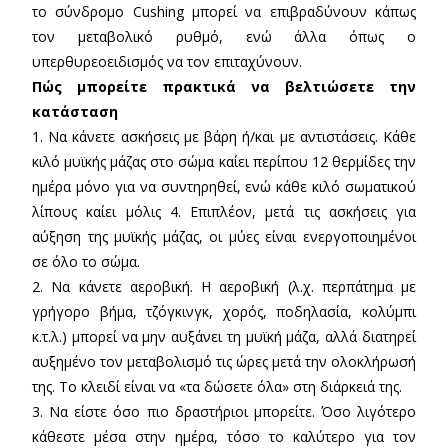
το σύνδρομο Cushing μπορεί να επιβραδύνουν κάπως
τον μεταβολικό ρυθμό, ενώ άλλα όπως ο
υπερθυρεοειδισμός να τον επιταχύνουν.
Πώς μπορείτε πρακτικά να βελτιώσετε την
κατάσταση
1. Να κάνετε ασκήσεις με βάρη ή/και με αντιστάσεις. Κάθε
κιλό μυϊκής μάζας στο σώμα καίει περίπου 12 θερμίδες την
ημέρα μόνο για να συντηρηθεί, ενώ κάθε κιλό σωματικού
λίπους καίει μόλις 4. Επιπλέον, μετά τις ασκήσεις για
αύξηση της μυϊκής μάζας, οι μύες είναι ενεργοποιημένοι
σε όλο το σώμα.
2. Να κάνετε αεροβική. Η αεροβική (λ.χ. περπάτημα με
γρήγορο βήμα, τζόγκινγκ, χορός, ποδηλασία, κολύμπι
κ.τ.λ.) μπορεί να μην αυξάνει τη μυϊκή μάζα, αλλά διατηρεί
αυξημένο τον μεταβολισμό τις ώρες μετά την ολοκλήρωσή
της. Το κλειδί είναι να «τα δώσετε όλα» στη διάρκειά της.
3. Να είστε όσο πιο δραστήριοι μπορείτε. Όσο λιγότερο
κάθεστε μέσα στην ημέρα, τόσο το καλύτερο για τον