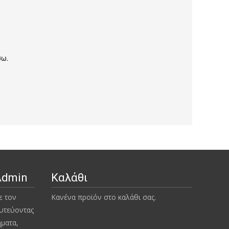
σω.
Admin
Καλάθι
ε τον
Κανένα προϊόν στο καλάθι σας.
υτεύοντας
ήματα,