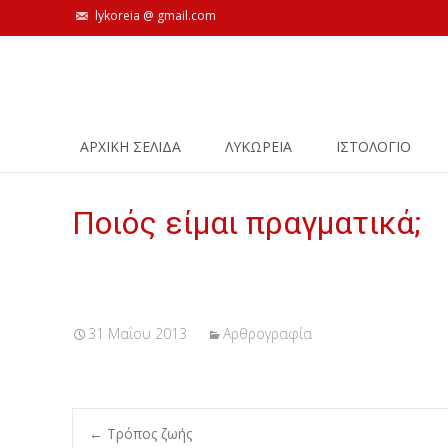
lykoreia @ gmail.com
Skip
ΑΡΧΙΚΗ ΣΕΛΙΔΑ
ΛΥΚΩΡΕΙΑ
ΙΣΤΟΛΌΓΙΟ
to
content
Ποιός είμαι πραγματικά;
31 Μαΐου 2013
Αρθρογραφία
←
Τρόπος ζωής