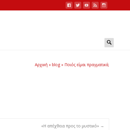
Search
for:
Αρχική
»
blog
»
Ποιός είμαι πραγματικά;
«Η απέχθεια προς το μυστικό»
→