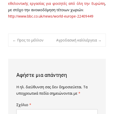
εθελοντικής εργασίας για φοιτητές από όλη την Ευρώπη
,
με στόχο την ανοικοδόμηση τέτοιων χωριών.
http://www.bbc.co.uk/news/world-europe-22409449
Post
←
Προς το μέλλον
Αγροδασική καλλιέργεια
→
navigation
Αφήστε μια απάντηση
Η ηλ. διεύθυνση σας δεν δημοσιεύεται.
Τα
υποχρεωτικά πεδία σημειώνονται με
*
Σχόλιο
*