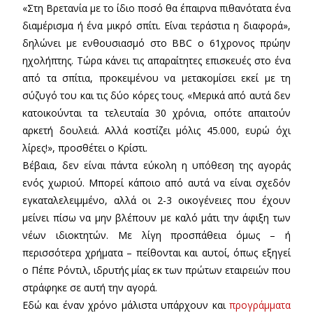
«Στη Βρετανία με το ίδιο ποσό θα έπαιρνα πιθανότατα ένα
διαμέρισμα ή ένα μικρό σπίτι. Είναι τεράστια η διαφορά»,
δηλώνει με ενθουσιασμό στο BBC ο 61χρονος πρώην
ηχολήπτης. Τώρα κάνει τις απαραίτητες επισκευές στο ένα
από τα σπίτια, προκειμένου να μετακομίσει εκεί με τη
σύζυγό του και τις δύο κόρες τους. «Μερικά από αυτά δεν
κατοικούνται τα τελευταία 30 χρόνια, οπότε απαιτούν
αρκετή δουλειά. Αλλά κοστίζει μόλις 45.000, ευρώ όχι
λίρες!», προσθέτει ο Κρίστι.
Βέβαια, δεν είναι πάντα εύκολη η υπόθεση της αγοράς
ενός χωριού. Μπορεί κάποιο από αυτά να είναι σχεδόν
εγκαταλελειμμένο, αλλά οι 2-3 οικογένειες που έχουν
μείνει πίσω να μην βλέπουν με καλό μάτι την άφιξη των
νέων ιδιοκτητών. Με λίγη προσπάθεια όμως – ή
περισσότερα χρήματα – πείθονται και αυτοί, όπως εξηγεί
ο Πέπε Ρόντιλ, ιδρυτής μίας εκ των πρώτων εταιρειών που
στράφηκε σε αυτή την αγορά.
Εδώ και έναν χρόνο μάλιστα υπάρχουν και
προγράμματα