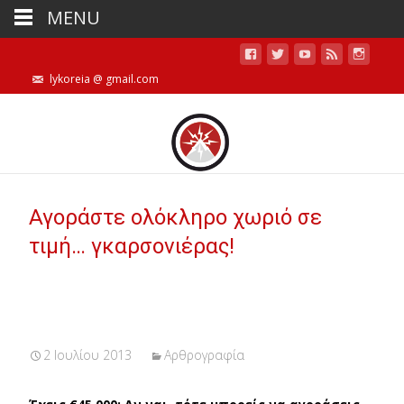
MENU
lykoreia @ gmail.com
Αγοράστε ολόκληρο χωριό σε
τιμή… γκαρσονιέρας!
2 Ιουλίου 2013
Αρθρογραφία