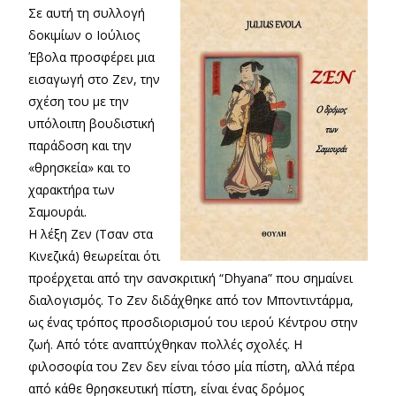
Σε αυτή τη συλλογή
δοκιμίων ο Ιούλιος
Έβολα προσφέρει μια
εισαγωγή στο Ζεν, την
σχέση του με την
υπόλοιπη βουδιστική
παράδοση και την
«θρησκεία» και το
χαρακτήρα των
Σαμουράι.
Η λέξη Ζεν (Τσαν στα
Κινεζικά) θεωρείται ότι
προέρχεται από την σανσκριτική “Dhyana” που σημαίνει
διαλογισμός. Το Ζεν διδάχθηκε από τον Μποντιντάρμα,
ως ένας τρόπος προσδιορισμού του ιερού Κέντρου στην
ζωή. Από τότε αναπτύχθηκαν πολλές σχολές. Η
φιλοσοφία του Ζεν δεν είναι τόσο μία πίστη, αλλά πέρα
από κάθε θρησκευτική πίστη, είναι ένας δρόμος