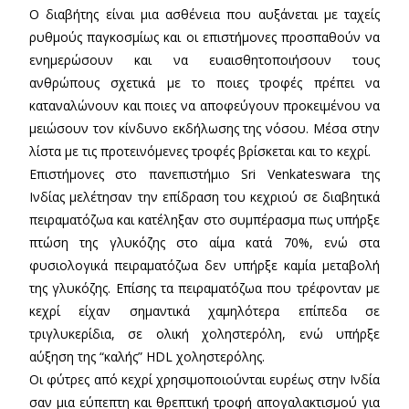
Ο διαβήτης είναι μια ασθένεια που αυξάνεται με ταχείς
ρυθμούς παγκοσμίως και οι επιστήμονες προσπαθούν να
ενημερώσουν και να ευαισθητοποιήσουν τους
ανθρώπους σχετικά με το ποιες τροφές πρέπει να
καταναλώνουν και ποιες να αποφεύγουν προκειμένου να
μειώσουν τον κίνδυνο εκδήλωσης της νόσου. Μέσα στην
λίστα με τις προτεινόμενες τροφές βρίσκεται και το κεχρί.
Επιστήμονες στο πανεπιστήμιο Sri Venkateswara της
Ινδίας μελέτησαν την επίδραση του κεχριού σε διαβητικά
πειραματόζωα και κατέληξαν στο συμπέρασμα πως υπήρξε
πτώση της γλυκόζης στο αίμα κατά 70%, ενώ στα
φυσιολογικά πειραματόζωα δεν υπήρξε καμία μεταβολή
της γλυκόζης. Επίσης τα πειραματόζωα που τρέφονταν με
κεχρί είχαν σημαντικά χαμηλότερα επίπεδα σε
τριγλυκερίδια, σε ολική χοληστερόλη, ενώ υπήρξε
αύξηση της “καλής” HDL χοληστερόλης.
Οι φύτρες από κεχρί χρησιμοποιούνται ευρέως στην Ινδία
σαν μια εύπεπτη και θρεπτική τροφή απογαλακτισμού για