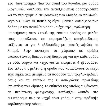
Στο Πανεπιστήμιο Newfoundland του Καναδά, μια ομάδα
βιοχημικών ανέλυσαν την αντιοξειδωτική δραστηριότητα
και το περιεχόμενο σε φαινόλες των διαφόρων ποικιλιών
κεχριού. Όλες οι ποικιλίες είχαν μεγάλη αντιοξειδωτική
δράση με την ποικιλία “kodo” να έχει την μεγαλύτερη.
Επιστήμονες στην Σεούλ της Νοτίου Κορέας σε μελέτη
τους προκάλεσαν σε πειραματόζωα υπερλιπιδαιμία,
ταΐζοντας τα για 8 εβδομάδες με τροφές υψηλές σε
λιπαρά. Στην συνέχεια τα χώρισαν σε ομάδες
ακολουθώντας διαφορετική διατροφή για την κάθε ομάδα
με ρύζι, σόργο και κεχρί για τις επόμενες 4 εβδομάδες.
Στο τέλος της μελέτης, η ομάδα που κατανάλωνε το κεχρί
είχε σημαντικά μειωμένα τα ποσοστά των τριγλυκεριδίων
όπως και τα επίπεδα της C αντιδρώσας πρωτεΐνης
(πρωτεΐνη του αίματος, τα επίπεδα της οποίας αυξάνονται
σε περίπτωση φλεγμονής). Κατέληξαν λοιπόν στο
συμπέρασμα πως το κεχρί είναι χρήσιμο στην πρόληψη
καρδιαγγειακής νόσου.