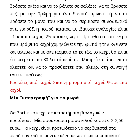
βράσετε σκέτο και να το βάλετε σε σαλάτες, να το βράσετε
μαζί με την βρώμη για ένα δυνατό πρωινό, ή να το
βράσετε το μόνο του και να το σερβίρετε συνοδευτικά
αντί για ρύζι ή πουρέ πατάτας. Οι ιδανικές αναλογίες είναι
: 1 κούπα κεχρί, 2½ κούπες νερό. Προσθέτετε στο νερό
που βράζει το κεχρί χαμηλώνετε την φωτιά ή την κλείνετε
και τελείως και με σκεπασμένο το καπάκι το κεχρί θα είναι
έτοιμο μετά από 30 λεπτά περίπου. Μπορείτε επίσης να το
αλέσετε και να το προσθέσετε σαν αλεύρι στη συνταγή
του ψωμιού σας.
Κροκέτες από κεχρί
.
Σπιτική μπύρα από κεχρί
.
Ψωμί από
κεχρί
.
Μία “υπερτροφή” για τα μωρά
Θα βρείτε το κεχρί σε καταστήματα βιολογικών
προϊόντων. Μία συσκευασία μισού κιλού κοστίζει 2-2,50
ευρώ. Το κεχρί είναι προτιμότερο να σερβιριστεί στα
μωρά σαν κρέμα, μαγειρεμένο με νερό και κομματάκια ή