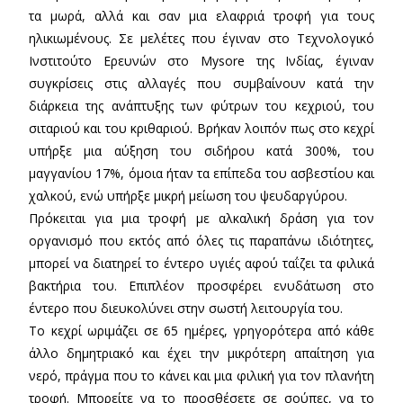
τα μωρά, αλλά και σαν μια ελαφριά τροφή για τους
ηλικιωμένους. Σε μελέτες που έγιναν στο Τεχνολογικό
Ινστιτούτο Ερευνών στο Mysore της Ινδίας, έγιναν
συγκρίσεις στις αλλαγές που συμβαίνουν κατά την
διάρκεια της ανάπτυξης των φύτρων του κεχριού, του
σιταριού και του κριθαριού. Βρήκαν λοιπόν πως στο κεχρί
υπήρξε μια αύξηση του σιδήρου κατά 300%, του
μαγγανίου 17%, όμοια ήταν τα επίπεδα του ασβεστίου και
χαλκού, ενώ υπήρξε μικρή μείωση του ψευδαργύρου.
Πρόκειται για μια τροφή με αλκαλική δράση για τον
οργανισμό που εκτός από όλες τις παραπάνω ιδιότητες,
μπορεί να διατηρεί το έντερο υγιές αφού ταΐζει τα φιλικά
βακτήρια του. Επιπλέον προσφέρει ενυδάτωση στο
έντερο που διευκολύνει στην σωστή λειτουργία του.
Το κεχρί ωριμάζει σε 65 ημέρες, γρηγορότερα από κάθε
άλλο δημητριακό και έχει την μικρότερη απαίτηση για
νερό, πράγμα που το κάνει και μια φιλική για τον πλανήτη
τροφή. Μπορείτε να το προσθέσετε σε σούπες, να το