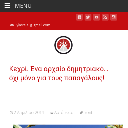
MENU
lykoreia @ gmail.com
Κεχρί. Ένα αρχαίο δημητριακό…
όχι μόνο για τους παπαγάλους!
2 Απριλίου 2014
Αυτάρκεια
front