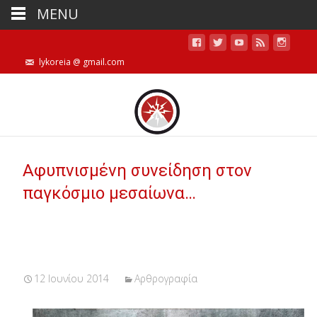
MENU
lykoreia @ gmail.com
Αφυπνισμένη συνείδηση στον
παγκόσμιο μεσαίωνα…
12 Ιουνίου 2014
Αρθρογραφία