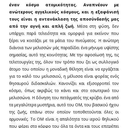
έναν κόσμο ατομικότητας. Αναπνέουν με
ανώτερους αγγελικούς κόσμους, και η εξαφάνισή
τους είναι η αντανάκλαση της αποσύνδεσής μας
από την αγνή και απλή ζωή.
Μέσα στη φύση, δεν
υπάρχει παρά τελειότητα και ομορφιά για εκείνον που
ξέρει να κοιτάζει με τα μάτια του πνεύματος. Η ανώτερη
διάνοια των μελισσών μάς παραδίδει ένα μήνυμα υψίστης
σημασίας, αυτό της κοινότητας. Με την αφοσίωσή της, τις
τελετουργίες της, όλον τον τρόπο που ζει ως συλλογικό
άτομο του οποίου η μοναδική θέληση είναι να εργάζεται
για το καλό του μελισσιού, η μέλισσα είναι φορέας ενός
θησαυρού διδασκαλιών. Κανονίζει και εξισορροπεί τον
κόσμο, όπως ακριβώς το κάνει και στο εσωτερικό του
μελισσώνα. Η δόνηση του πετάγματός της κρύβει ένα από
τα μεγαλύτερα μυστήρια, αυτό του ΟΜ, του βασικού ήχου
της ζωής, επάνω στον οποίον τοποθετούνται όλες οι
αρμονικές. Το ΟΜ είναι η απαλότητα του ιερού θηλυκού
που φέρει στο κόρφο του όλα τα όντα και τους επιτρέπει