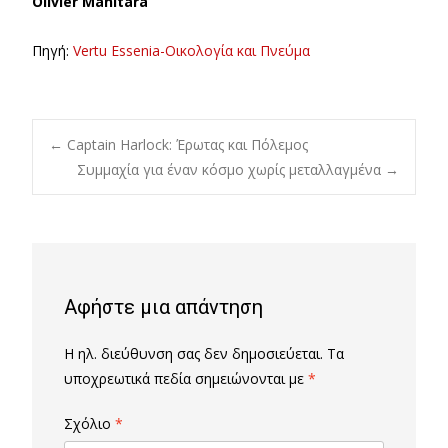
Olivier Manitara
Πηγή:
Vertu Essenia-Οικολογία και Πνεύμα
Post
←
Captain Harlock: Έρωτας και Πόλεμος
Συμμαχία για έναν κόσμο χωρίς μεταλλαγμένα
→
navigation
Αφήστε μια απάντηση
Η ηλ. διεύθυνση σας δεν δημοσιεύεται.
Τα
υποχρεωτικά πεδία σημειώνονται με
*
Σχόλιο
*