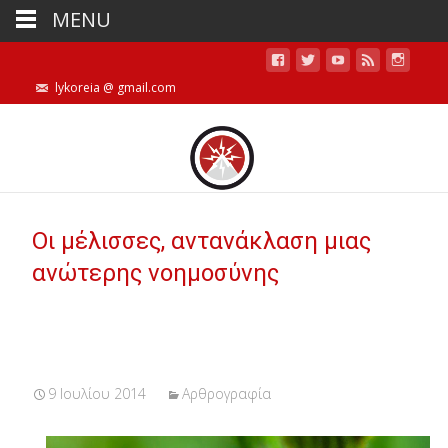
MENU
lykoreia @ gmail.com
Οι μέλισσες, αντανάκλαση μιας
ανώτερης νοημοσύνης
9 Ιουλίου 2014
Αρθρογραφία